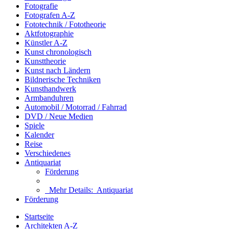
Fotografie
Fotografen A-Z
Fototechnik / Fototheorie
Aktfotographie
Künstler A-Z
Kunst chronologisch
Kunsttheorie
Kunst nach Ländern
Bildnerische Techniken
Kunsthandwerk
Armbanduhren
Automobil / Motorrad / Fahrrad
DVD / Neue Medien
Spiele
Kalender
Reise
Verschiedenes
Antiquariat
Förderung
Mehr Details:
Antiquariat
Förderung
Startseite
Architekten A-Z