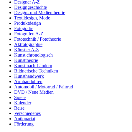
Designer A-Z
Designgeschichte
Design- und Medientheorie
Textildesign, Mode
Produktdesign
Fotografie
Fotografen A-Z
Fototechnik / Fototheorie
Aktfotographie
Künstler A-Z
Kunst chronologisch
Kunsttheorie
Kunst nach Ländern
Bildnerische Techniken
Kunsthandwerk
Armbanduhren
Automobil / Motorrad / Fahrrad
DVD / Neue Medien
Spiele
Kalender
Reise
Verschiedenes
Antiquariat
Förderung