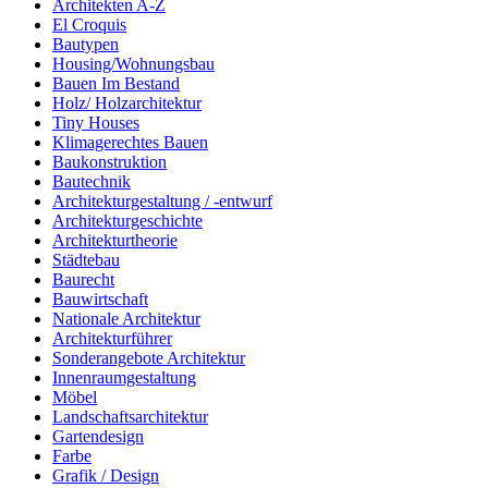
Architekten A-Z
El Croquis
Bautypen
Housing/Wohnungsbau
Bauen Im Bestand
Holz/ Holzarchitektur
Tiny Houses
Klimagerechtes Bauen
Baukonstruktion
Bautechnik
Architekturgestaltung / -entwurf
Architekturgeschichte
Architekturtheorie
Städtebau
Baurecht
Bauwirtschaft
Nationale Architektur
Architekturführer
Sonderangebote Architektur
Innenraumgestaltung
Möbel
Landschaftsarchitektur
Gartendesign
Farbe
Grafik / Design