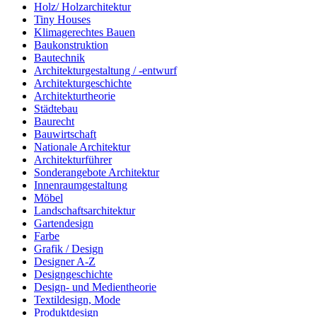
Holz/ Holzarchitektur
Tiny Houses
Klimagerechtes Bauen
Baukonstruktion
Bautechnik
Architekturgestaltung / -entwurf
Architekturgeschichte
Architekturtheorie
Städtebau
Baurecht
Bauwirtschaft
Nationale Architektur
Architekturführer
Sonderangebote Architektur
Innenraumgestaltung
Möbel
Landschaftsarchitektur
Gartendesign
Farbe
Grafik / Design
Designer A-Z
Designgeschichte
Design- und Medientheorie
Textildesign, Mode
Produktdesign