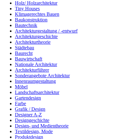
Holz/ Holzarchitektur
Tiny Houses
Klimagerechtes Bauen
Baukonstruktion
Bautechnik
Architekturgestaltung / -entwurf
Architekturgeschichte
Architekturtheorie
Städtebau
Baurecht
Bauwirtschaft
Nationale Architektur
Architekturführer
Sonderangebote Architektur
Innenraumgestaltung
Möbel
Landschaftsarchitektur
Gartendesign
Farbe
Grafik / Design
Designer A-Z
Designgeschichte
Design- und Medientheorie
Textildesign, Mode
Produktdesign