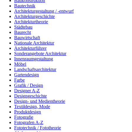
Baukonstruktion
Bautechnik
Architekturgestaltung / -entwurf
Architekturgeschichte
Architekturtheorie
Städtebau
Baurecht
Bauwirtschaft
Nationale Architektur
Architekturführer
Sonderangebote Architektur
Innenraumgestaltung
Möbel
Landschaftsarchitektur
Gartendesign
Farbe
Grafik / Design
Designer A-Z
Designgeschichte
Design- und Medientheorie
Textildesign, Mode
Produktdesign
Fotografie
Fotografen A-Z
Fototechnik / Fototheorie