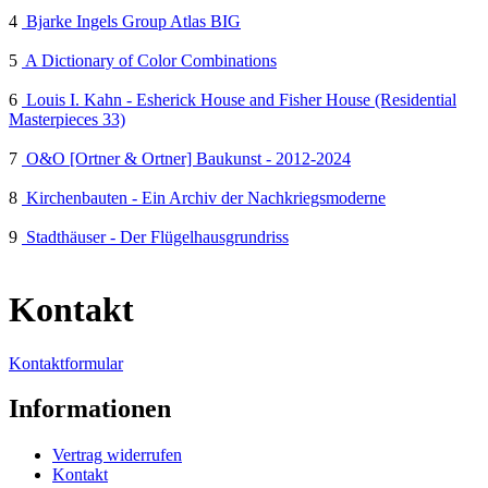
4
Bjarke Ingels Group Atlas BIG
5
A Dictionary of Color Combinations
6
Louis I. Kahn - Esherick House and Fisher House (Residential
Masterpieces 33)
7
O&O [Ortner & Ortner] Baukunst - 2012-2024
8
Kirchenbauten - Ein Archiv der Nachkriegsmoderne
9
Stadthäuser - Der Flügelhausgrundriss
Kontakt
Kontaktformular
Informationen
Vertrag widerrufen
Kontakt