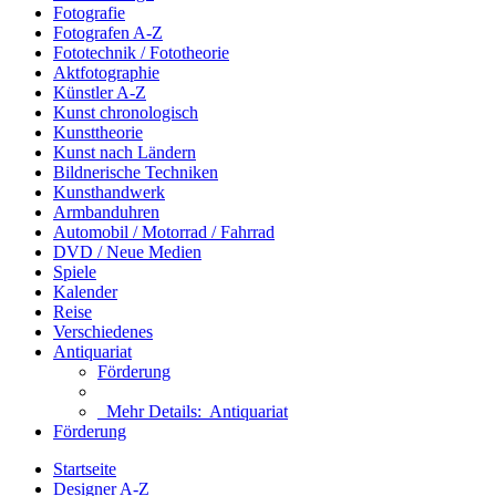
Fotografie
Fotografen A-Z
Fototechnik / Fototheorie
Aktfotographie
Künstler A-Z
Kunst chronologisch
Kunsttheorie
Kunst nach Ländern
Bildnerische Techniken
Kunsthandwerk
Armbanduhren
Automobil / Motorrad / Fahrrad
DVD / Neue Medien
Spiele
Kalender
Reise
Verschiedenes
Antiquariat
Förderung
Mehr Details:
Antiquariat
Förderung
Startseite
Designer A-Z