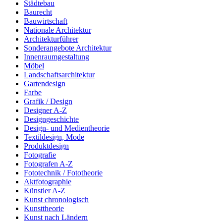
Städtebau
Baurecht
Bauwirtschaft
Nationale Architektur
Architekturführer
Sonderangebote Architektur
Innenraumgestaltung
Möbel
Landschaftsarchitektur
Gartendesign
Farbe
Grafik / Design
Designer A-Z
Designgeschichte
Design- und Medientheorie
Textildesign, Mode
Produktdesign
Fotografie
Fotografen A-Z
Fototechnik / Fototheorie
Aktfotographie
Künstler A-Z
Kunst chronologisch
Kunsttheorie
Kunst nach Ländern