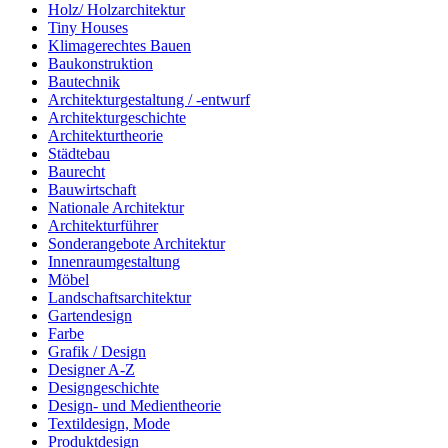
Holz/ Holzarchitektur
Tiny Houses
Klimagerechtes Bauen
Baukonstruktion
Bautechnik
Architekturgestaltung / -entwurf
Architekturgeschichte
Architekturtheorie
Städtebau
Baurecht
Bauwirtschaft
Nationale Architektur
Architekturführer
Sonderangebote Architektur
Innenraumgestaltung
Möbel
Landschaftsarchitektur
Gartendesign
Farbe
Grafik / Design
Designer A-Z
Designgeschichte
Design- und Medientheorie
Textildesign, Mode
Produktdesign