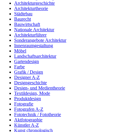
Architekturgeschichte
Architekturtheorie
Städtebau
Baurecht
Bauwirtschaft
Nationale Architektur
Architekturführer
Sonderangebote Architektur
Innenraumgestaltung
Möbel
Landschaftsarchitektur
Gartendesign
Farbe
Grafik / Design
Designer A-Z
Designgeschichte
Design- und Medientheorie
Textildesign, Mode
Produktdesign
Fotografie
Fotografen A-Z
Fototechnik / Fototheorie
Aktfotographie
Künstler A-Z
Kunst chronologisch