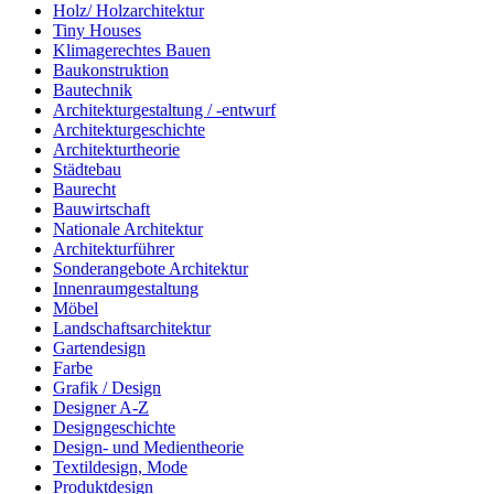
Holz/ Holzarchitektur
Tiny Houses
Klimagerechtes Bauen
Baukonstruktion
Bautechnik
Architekturgestaltung / -entwurf
Architekturgeschichte
Architekturtheorie
Städtebau
Baurecht
Bauwirtschaft
Nationale Architektur
Architekturführer
Sonderangebote Architektur
Innenraumgestaltung
Möbel
Landschaftsarchitektur
Gartendesign
Farbe
Grafik / Design
Designer A-Z
Designgeschichte
Design- und Medientheorie
Textildesign, Mode
Produktdesign