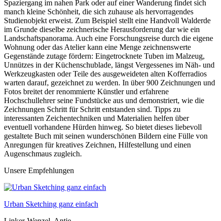
Spaziergang im nahen Park oder auf einer Wanderung findet sich
manch kleine Schönheit, die sich zuhause als hervorragendes
Studienobjekt erweist. Zum Beispiel stellt eine Handvoll Walderde
im Grunde dieselbe zeichnerische Herausforderung dar wie ein
Landschaftspanorama. Auch eine Forschungsreise durch die eigene
Wohnung oder das Atelier kann eine Menge zeichnenswerte
Gegenstände zutage fördern: Eingetrocknete Tuben im Malzeug,
Unnützes in der Küchenschublade, längst Vergessenes im Näh- und
Werkzeugkasten oder Teile des ausgeweideten alten Kofferradios
warten darauf, gezeichnet zu werden. In über 900 Zeichnungen und
Fotos breitet der renommierte Künstler und erfahrene
Hochschullehrer seine Fundstücke aus und demonstriert, wie die
Zeichnungen Schritt für Schritt entstanden sind. Tipps zu
interessanten Zeichentechniken und Materialien helfen über
eventuell vorhandene Hürden hinweg. So bietet dieses liebevoll
gestaltete Buch mit seinen wunderschönen Bildern eine Fülle von
Anregungen für kreatives Zeichnen, Hilfestellung und einen
Augenschmaus zugleich.
Unsere Empfehlungen
Urban Sketching ganz einfach
Linker-Wenzel, Antje