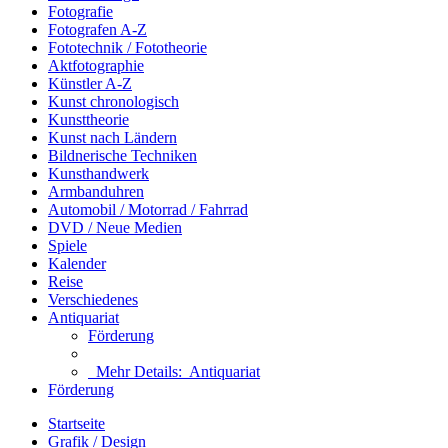
Fotografie
Fotografen A-Z
Fototechnik / Fototheorie
Aktfotographie
Künstler A-Z
Kunst chronologisch
Kunsttheorie
Kunst nach Ländern
Bildnerische Techniken
Kunsthandwerk
Armbanduhren
Automobil / Motorrad / Fahrrad
DVD / Neue Medien
Spiele
Kalender
Reise
Verschiedenes
Antiquariat
Förderung
Mehr Details:
Antiquariat
Förderung
Startseite
Grafik / Design