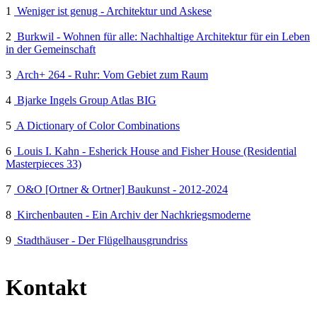
1
Weniger ist genug - Architektur und Askese
2
Burkwil - Wohnen für alle: Nachhaltige Architektur für ein Leben
in der Gemeinschaft
3
Arch+ 264 - Ruhr: Vom Gebiet zum Raum
4
Bjarke Ingels Group Atlas BIG
5
A Dictionary of Color Combinations
6
Louis I. Kahn - Esherick House and Fisher House (Residential
Masterpieces 33)
7
O&O [Ortner & Ortner] Baukunst - 2012-2024
8
Kirchenbauten - Ein Archiv der Nachkriegsmoderne
9
Stadthäuser - Der Flügelhausgrundriss
Kontakt