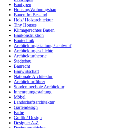
Bautypen
Housing/Wohnungsbau
Bauen Im Bestand
Holz/ Holzarchitektur
Tiny Houses
Klimagerechtes Bauen
Baukonstruktion
Bautechnik
Architekturgestaltung / -entwurf
Architekturgeschichte
Architekturtheorie
Städtebau
Baurecht
Bauwirtschaft
Nationale Architektur
Architekturführer
Sonderangebote Architektur
Innenraumgestaltung
Möbel
Landschaftsarchitektur
Gartendesign
Farbe
Grafik / Design
Designer A-Z
Designgeschichte