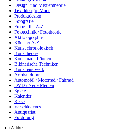
Design- und Medientheorie
Textildesign, Mode
Produktdesign
Fotografie
Fotografen A-Z
Fototechnik / Fototheorie
Aktfotographie
Künstler A-Z
Kunst chronologisch
Kunsttheorie
Kunst nach Ländern
Bildnerische Techniken
Kunsthandwerk
Armbanduhren
Automobil / Motorrad / Fahrrad
DVD / Neue Medien
Spiele
Kalender
Reise
Verschiedenes
Antiquariat
Förderung
Top Artikel