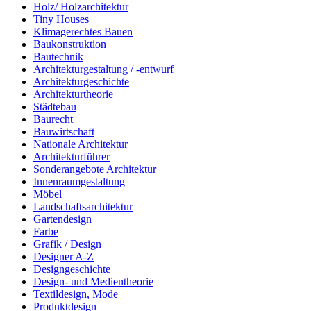
Holz/ Holzarchitektur
Tiny Houses
Klimagerechtes Bauen
Baukonstruktion
Bautechnik
Architekturgestaltung / -entwurf
Architekturgeschichte
Architekturtheorie
Städtebau
Baurecht
Bauwirtschaft
Nationale Architektur
Architekturführer
Sonderangebote Architektur
Innenraumgestaltung
Möbel
Landschaftsarchitektur
Gartendesign
Farbe
Grafik / Design
Designer A-Z
Designgeschichte
Design- und Medientheorie
Textildesign, Mode
Produktdesign