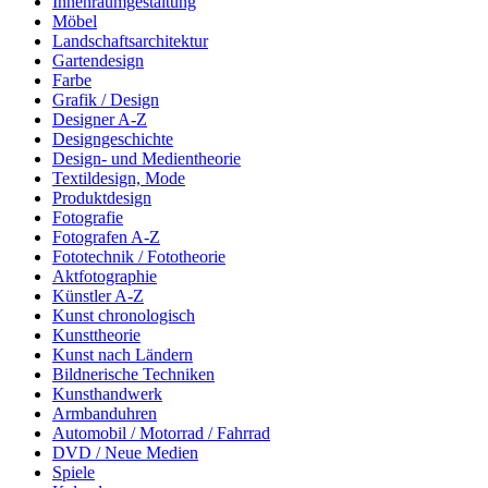
Innenraumgestaltung
Möbel
Landschaftsarchitektur
Gartendesign
Farbe
Grafik / Design
Designer A-Z
Designgeschichte
Design- und Medientheorie
Textildesign, Mode
Produktdesign
Fotografie
Fotografen A-Z
Fototechnik / Fototheorie
Aktfotographie
Künstler A-Z
Kunst chronologisch
Kunsttheorie
Kunst nach Ländern
Bildnerische Techniken
Kunsthandwerk
Armbanduhren
Automobil / Motorrad / Fahrrad
DVD / Neue Medien
Spiele