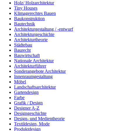
Holz/ Holzarchitektur
Tiny Houses
Klimagerechtes Bauen
Baukonstruktion
Bautechnik
Architekturgestaltung / -entwurf
Architekturgeschichte
Architekturtheorie
Städtebau
Baurecht
Bauwirtschaft
Nationale Architektur
Architekturführer
Sonderangebote Architektur
Innenraumgestaltung
Möbel
Landschaftsarchitektur
Gartendesign
Farbe
Grafik / Design
Designer A-Z
Designgeschichte
Design- und Medientheorie
Textildesign, Mode
Produktdesign