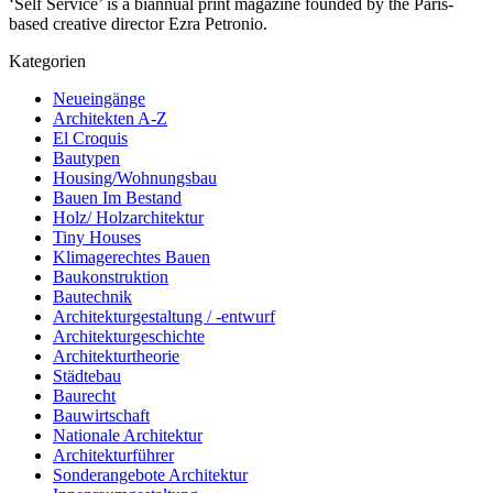
‘Self Service’ is a biannual print magazine founded by the Paris-
based creative director Ezra Petronio.
Kategorien
Neueingänge
Architekten A-Z
El Croquis
Bautypen
Housing/Wohnungsbau
Bauen Im Bestand
Holz/ Holzarchitektur
Tiny Houses
Klimagerechtes Bauen
Baukonstruktion
Bautechnik
Architekturgestaltung / -entwurf
Architekturgeschichte
Architekturtheorie
Städtebau
Baurecht
Bauwirtschaft
Nationale Architektur
Architekturführer
Sonderangebote Architektur