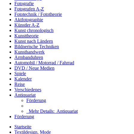
Fotografie
Fotografen A-Z
Fototechnik / Fototheorie
Aktfotographie
Künstler A-Z
Kunst chronologisch
Kunsttheorie
Kunst nach Ländern
Bildnerische Techniken
Kunsthandwerk
Armbanduhren
Automobil / Motorrad / Fahrrad
DVD / Neue Medien
Spiele
Kalender
Reise
Verschiedenes
Antiquariat
Förderung
Mehr Details:
Antiquariat
Förderung
Startseite
Textildesign, Mode