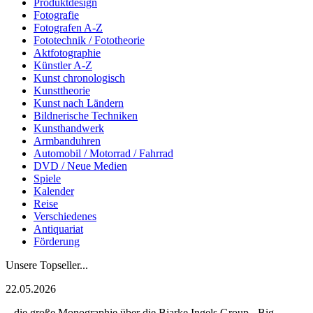
Produktdesign
Fotografie
Fotografen A-Z
Fototechnik / Fototheorie
Aktfotographie
Künstler A-Z
Kunst chronologisch
Kunsttheorie
Kunst nach Ländern
Bildnerische Techniken
Kunsthandwerk
Armbanduhren
Automobil / Motorrad / Fahrrad
DVD / Neue Medien
Spiele
Kalender
Reise
Verschiedenes
Antiquariat
Förderung
Unsere Topseller...
22.05.2026
...die große Monographie über die Bjarke Ingels Group - Big -