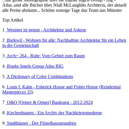
Atlas..und alle Bücher über Níall McLaughlin Architects, der aktuell
alle Preise abräumt... Schöne sonnige Tage das Team aus Münster
Top Artikel
1
Weniger ist genug - Architektur und Askese
2
Burkwil - Wohnen für alle: Nachhaltige Architektur für ein Leben
in der Gemeinschaft
3
Arch+ 264 - Ruhr: Vom Gebiet zum Raum
4
Bjarke Ingels Group Atlas BIG
5
A Dictionary of Color Combinations
6
Louis I. Kahn - Esherick House and Fisher House (Residential
Masterpieces 33)
7
O&O [Ortner & Ortner] Baukunst - 2012-2024
8
Kirchenbauten - Ein Archiv der Nachkriegsmoderne
9
Stadthäuser - Der Flügelhausgrundriss