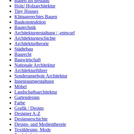
Bauen Im Bestand
Holz/ Holzarchitektur
Tiny Houses
Klimagerechtes Bauen
Baukonstruktion
Bautechnik
Architekturgestaltung / -entwurf
Architekturgeschichte
Architekturtheorie
Städtebau
Baurecht
Bauwirtschaft
Nationale Architektur
Architekturführer
Sonderangebote Architektur
Innenraumgestaltung
Möbel
Landschaftsarchitektur
Gartendesign
Farbe
Grafik / Design
Designer A-Z
Designgeschichte
Design- und Medientheorie
Textildesign, Mode