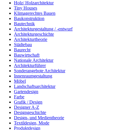
Holz/ Holzarchitektur
Tiny Houses
Klimagerechtes Bauen
Baukonstruktion
Bautechnik
Architekturgestaltung / -entwurf
Architekturgeschichte
Architekturtheorie
Städtebau
Baurecht
Bauwirtschaft
Nationale Architektur
Architekturführer
Sonderangebote Architektur
Innenraumgestaltung
Möbel
Landschaftsarchitektur
Gartendesign
Farbe
Grafik / Design
Designer A-Z
Designgeschichte
Design- und Medientheorie
Textildesign, Mode
Produktdesign