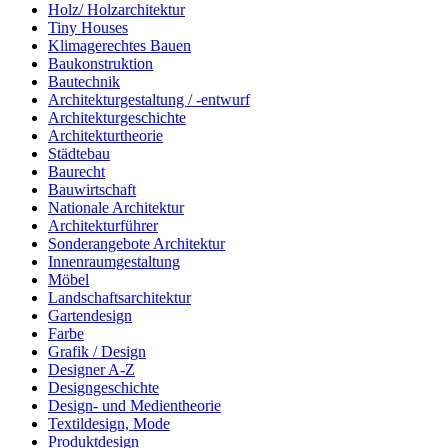
Holz/ Holzarchitektur
Tiny Houses
Klimagerechtes Bauen
Baukonstruktion
Bautechnik
Architekturgestaltung / -entwurf
Architekturgeschichte
Architekturtheorie
Städtebau
Baurecht
Bauwirtschaft
Nationale Architektur
Architekturführer
Sonderangebote Architektur
Innenraumgestaltung
Möbel
Landschaftsarchitektur
Gartendesign
Farbe
Grafik / Design
Designer A-Z
Designgeschichte
Design- und Medientheorie
Textildesign, Mode
Produktdesign