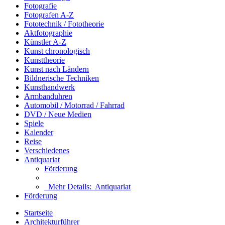
Fotografie
Fotografen A-Z
Fototechnik / Fototheorie
Aktfotographie
Künstler A-Z
Kunst chronologisch
Kunsttheorie
Kunst nach Ländern
Bildnerische Techniken
Kunsthandwerk
Armbanduhren
Automobil / Motorrad / Fahrrad
DVD / Neue Medien
Spiele
Kalender
Reise
Verschiedenes
Antiquariat
Förderung
Mehr Details:
Antiquariat
Förderung
Startseite
Architekturführer