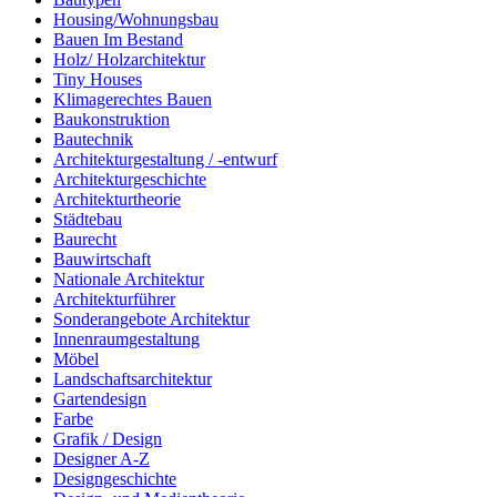
Housing/Wohnungsbau
Bauen Im Bestand
Holz/ Holzarchitektur
Tiny Houses
Klimagerechtes Bauen
Baukonstruktion
Bautechnik
Architekturgestaltung / -entwurf
Architekturgeschichte
Architekturtheorie
Städtebau
Baurecht
Bauwirtschaft
Nationale Architektur
Architekturführer
Sonderangebote Architektur
Innenraumgestaltung
Möbel
Landschaftsarchitektur
Gartendesign
Farbe
Grafik / Design
Designer A-Z
Designgeschichte