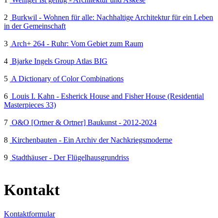
2
Burkwil - Wohnen für alle: Nachhaltige Architektur für ein Leben
in der Gemeinschaft
3
Arch+ 264 - Ruhr: Vom Gebiet zum Raum
4
Bjarke Ingels Group Atlas BIG
5
A Dictionary of Color Combinations
6
Louis I. Kahn - Esherick House and Fisher House (Residential
Masterpieces 33)
7
O&O [Ortner & Ortner] Baukunst - 2012-2024
8
Kirchenbauten - Ein Archiv der Nachkriegsmoderne
9
Stadthäuser - Der Flügelhausgrundriss
Kontakt
Kontaktformular