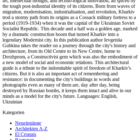
art, intellectual thought, and techno-logical innovation, all spiced by
the tough post-industrial identity of its citizens. Born from waves of
migration, modernisation, industrialisation, and revolution, Kharkiv
trod a stormy path from its origins as a Cossack military fortress to a
period (1919-1934) when it was the capital of the Ukrainian Soviet
Socialist Republic. This decade and a half was a golden age, marked
by a dramatic construction boom that turned Kharkiv into a
legendary Modernist city. In this publication author Ievgeniia
Gubkina takes the reader on a journey through the city's history and
architecture, from its Old Centre to its New Centre, home to
Derzhprom, a Constructivist gem which was also the embodiment of
a new model of social and economic relations. This architectural
guide is a tribute to the indomitable spirit of freedom of Kharkiv's
citizens. But it is also an important act of remembering and
resistance: in documenting the city's buildings in words and
photographs even as many of them are, day after day, being
destroyed by Russian bombs, it keeps them intact and alive in our
minds as a model for the city's future. Languages: English,
Ukrainian
Kategorien
Neueingänge
Architekten A-Z
El Croquis
Bautypen