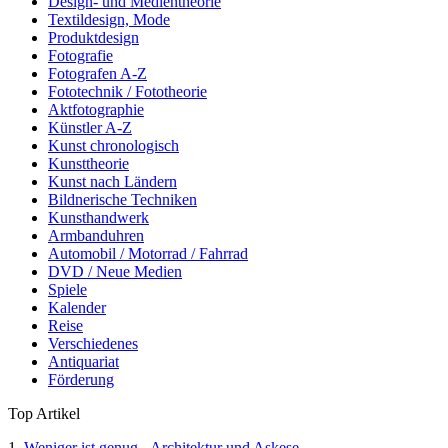
Design- und Medientheorie
Textildesign, Mode
Produktdesign
Fotografie
Fotografen A-Z
Fototechnik / Fototheorie
Aktfotographie
Künstler A-Z
Kunst chronologisch
Kunsttheorie
Kunst nach Ländern
Bildnerische Techniken
Kunsthandwerk
Armbanduhren
Automobil / Motorrad / Fahrrad
DVD / Neue Medien
Spiele
Kalender
Reise
Verschiedenes
Antiquariat
Förderung
Top Artikel
1
Weniger ist genug - Architektur und Askese