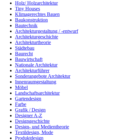
Holz/ Holzarchitektur
Tiny Houses
Klimagerechtes Bauen
Baukonstruktion
Bautechnik
Architekturgestaltung / -entwurf
Architekturgeschichte
Architekturtheorie
Städtebau
Baurecht
Bauwirtschaft
Nationale Architektur
Architekturführer
Sonderangebote Architektur
Innenraumgestaltung
Möbel
Landschaftsarchitektur
Gartendesign
Farbe
Grafik / Design
Designer A-Z
Designgeschichte
Design- und Medientheorie
Textildesign, Mode
Produktdesign