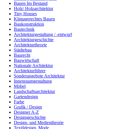
Bauen Im Bestand
Holz/ Holzarchitektur
Tiny Houses
Klimagerechtes Bauen
Baukonstruktion
Bautechnik
Architekturgestaltung / -entwurf
Architekturgeschichte
Architekturtheorie
Städtebau
Baurecht
Bauwirtschaft
Nationale Architektur
Architekturführer
Sonderangebote Architektur
Innenraumgestaltung
Möbel
Landschaftsarchitektur
Gartendesign
Farbe
Grafik / Design
Designer A-Z
Designgeschichte
Design- und Medientheorie
Textildesign, Mode