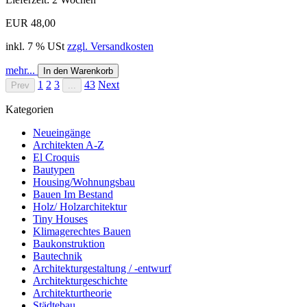
EUR 48,00
inkl. 7 % USt
zzgl. Versandkosten
mehr...
In den Warenkorb
1
2
3
43
Next
Prev
...
Kategorien
Neueingänge
Architekten A-Z
El Croquis
Bautypen
Housing/Wohnungsbau
Bauen Im Bestand
Holz/ Holzarchitektur
Tiny Houses
Klimagerechtes Bauen
Baukonstruktion
Bautechnik
Architekturgestaltung / -entwurf
Architekturgeschichte
Architekturtheorie
Städtebau