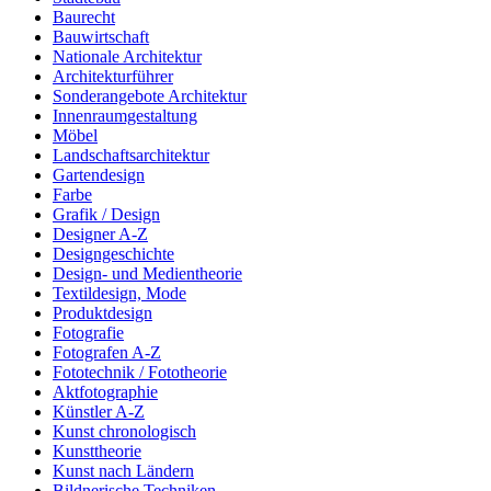
Baurecht
Bauwirtschaft
Nationale Architektur
Architekturführer
Sonderangebote Architektur
Innenraumgestaltung
Möbel
Landschaftsarchitektur
Gartendesign
Farbe
Grafik / Design
Designer A-Z
Designgeschichte
Design- und Medientheorie
Textildesign, Mode
Produktdesign
Fotografie
Fotografen A-Z
Fototechnik / Fototheorie
Aktfotographie
Künstler A-Z
Kunst chronologisch
Kunsttheorie
Kunst nach Ländern
Bildnerische Techniken