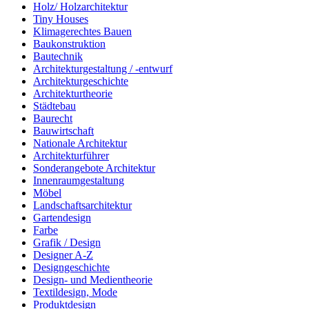
Holz/ Holzarchitektur
Tiny Houses
Klimagerechtes Bauen
Baukonstruktion
Bautechnik
Architekturgestaltung / -entwurf
Architekturgeschichte
Architekturtheorie
Städtebau
Baurecht
Bauwirtschaft
Nationale Architektur
Architekturführer
Sonderangebote Architektur
Innenraumgestaltung
Möbel
Landschaftsarchitektur
Gartendesign
Farbe
Grafik / Design
Designer A-Z
Designgeschichte
Design- und Medientheorie
Textildesign, Mode
Produktdesign