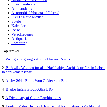
Kunsthandwerk
Armbanduhren
Automobil / Motorrad / Fahrrad
DVD / Neue Medien
Spiele
Kalender
Reise
Verschiedenes
Antiquariat
Förderung
Top Artikel
1
Weniger ist genug - Architektur und Askese
2
Burkwil - Wohnen für alle: Nachhaltige Architektur für ein Leben
in der Gemeinschaft
3
Arch+ 264 - Ruhr: Vom Gebiet zum Raum
4
Bjarke Ingels Group Atlas BIG
5
A Dictionary of Color Combinations
6
Louis I. Kahn - Esherick House and Fisher House (Residential