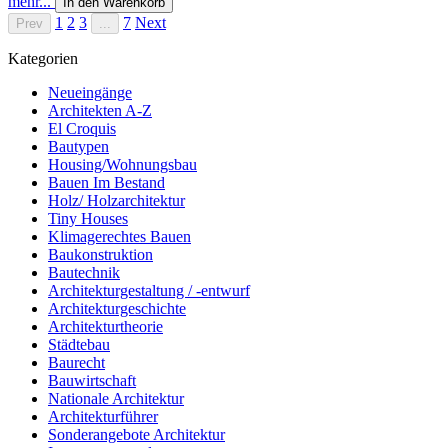
mehr...
In den Warenkorb
1
2
3
7
Next
Prev
...
Kategorien
Neueingänge
Architekten A-Z
El Croquis
Bautypen
Housing/Wohnungsbau
Bauen Im Bestand
Holz/ Holzarchitektur
Tiny Houses
Klimagerechtes Bauen
Baukonstruktion
Bautechnik
Architekturgestaltung / -entwurf
Architekturgeschichte
Architekturtheorie
Städtebau
Baurecht
Bauwirtschaft
Nationale Architektur
Architekturführer
Sonderangebote Architektur