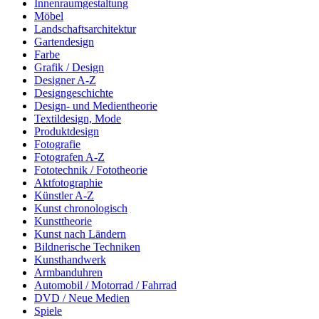
Innenraumgestaltung
Möbel
Landschaftsarchitektur
Gartendesign
Farbe
Grafik / Design
Designer A-Z
Designgeschichte
Design- und Medientheorie
Textildesign, Mode
Produktdesign
Fotografie
Fotografen A-Z
Fototechnik / Fototheorie
Aktfotographie
Künstler A-Z
Kunst chronologisch
Kunsttheorie
Kunst nach Ländern
Bildnerische Techniken
Kunsthandwerk
Armbanduhren
Automobil / Motorrad / Fahrrad
DVD / Neue Medien
Spiele