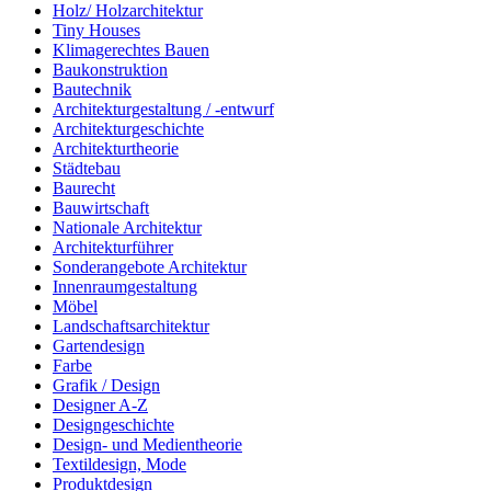
Holz/ Holzarchitektur
Tiny Houses
Klimagerechtes Bauen
Baukonstruktion
Bautechnik
Architekturgestaltung / -entwurf
Architekturgeschichte
Architekturtheorie
Städtebau
Baurecht
Bauwirtschaft
Nationale Architektur
Architekturführer
Sonderangebote Architektur
Innenraumgestaltung
Möbel
Landschaftsarchitektur
Gartendesign
Farbe
Grafik / Design
Designer A-Z
Designgeschichte
Design- und Medientheorie
Textildesign, Mode
Produktdesign