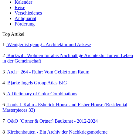
Kalender
Reise
Verschiedenes
Antiquariat
Förderung
Top Artikel
1
Weniger ist genug - Architektur und Askese
2
Burkwil - Wohnen für alle: Nachhaltige Architektur für ein Leben
in der Gemeinschaft
3
Arch+ 264 - Ruhr: Vom Gebiet zum Raum
4
Bjarke Ingels Group Atlas BIG
5
A Dictionary of Color Combinations
6
Louis I. Kahn - Esherick House and Fisher House (Residential
Masterpieces 33)
7
O&O [Ortner & Ortner] Baukunst - 2012-2024
8
Kirchenbauten - Ein Archiv der Nachkriegsmoderne