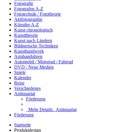
Fotografie
Fotografen A-Z
Fototechnik / Fototheorie
Aktfotographie
Künstler A-Z
Kunst chronologisch
Kunsttheorie
Kunst nach Ländern
Bildnerische Techniken
Kunsthandwerk
Armbanduhren
Automobil / Motorrad / Fahrrad
DVD / Neue Medien
Spiele
Kalender
Reise
Verschiedenes
Antiquariat
Förderung
Mehr Details:
Antiquariat
Förderung
Startseite
Produktdesign