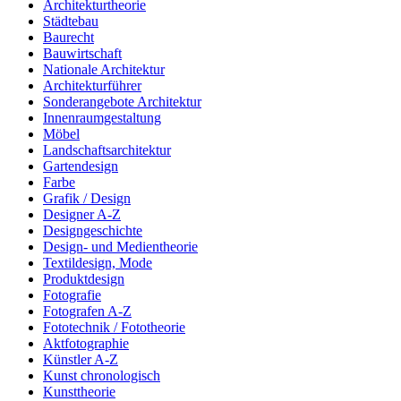
Architekturtheorie
Städtebau
Baurecht
Bauwirtschaft
Nationale Architektur
Architekturführer
Sonderangebote Architektur
Innenraumgestaltung
Möbel
Landschaftsarchitektur
Gartendesign
Farbe
Grafik / Design
Designer A-Z
Designgeschichte
Design- und Medientheorie
Textildesign, Mode
Produktdesign
Fotografie
Fotografen A-Z
Fototechnik / Fototheorie
Aktfotographie
Künstler A-Z
Kunst chronologisch
Kunsttheorie