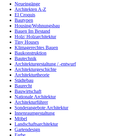
Neueingänge
Architekten A-Z
El Croquis
Bautypen
Housing/Wohnungsbau
Bauen Im Bestand
Holz/ Holzarchitektur
Tiny Houses
Klimagerechtes Bauen
Baukonstruktion
Bautechnik
Architekturgestaltung / -entwurf
Architekturgeschichte
Architekturtheorie
Städtebau
Baurecht
Bauwirtschaft
Nationale Architektur
Architekturführer
Sonderangebote Architektur
Innenraumgestaltung
Möbel
Landschaftsarchitektur
Gartendesign
Farbe