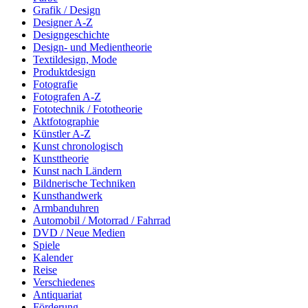
Grafik / Design
Designer A-Z
Designgeschichte
Design- und Medientheorie
Textildesign, Mode
Produktdesign
Fotografie
Fotografen A-Z
Fototechnik / Fototheorie
Aktfotographie
Künstler A-Z
Kunst chronologisch
Kunsttheorie
Kunst nach Ländern
Bildnerische Techniken
Kunsthandwerk
Armbanduhren
Automobil / Motorrad / Fahrrad
DVD / Neue Medien
Spiele
Kalender
Reise
Verschiedenes
Antiquariat
Förderung