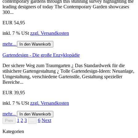
contemporary gardens through this stunning survey highlighting the
leading designers of today The Contemporary Garden showcases
300...
EUR 54,95
inkl. 7 % USt
zzgl. Versandkosten
mehr...
In den Warenkorb
Gartendesign - Die große Enzyklopädie
Der sichere Weg zum Traumgarten ¿ Das Standardwerk für die
stilsichere Gartengestaltung ¿ Tolle Gartendesign-Ideen: Neuanlage,
Umgestaltung, verschiedene Gartenstile, Gestaltung spezieller
Bereiche...
EUR 39,95
inkl. 7 % USt
zzgl. Versandkosten
mehr...
In den Warenkorb
1
2
3
6
Next
Prev
...
Kategorien