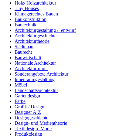
Holz/ Holzarchitektur
Tiny Houses
Klimagerechtes Bauen
Baukonstruktion
Bautechnik
Architekturgestaltung / -entwurf
Architekturgeschichte
Architekturtheorie
Städtebau
Baurecht
Bauwirtschaft
Nationale Architektur
Architekturführer
Sonderangebote Architektur
Innenraumgestaltung
Möbel
Landschaftsarchitektur
Gartendesign
Farbe
Grafik / Design
Designer A-Z
Designgeschichte
Design- und Medientheorie
Textildesign, Mode
Produktdesign