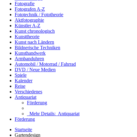
Fotografie
Fotografen A-Z
Fototechnik / Fototheorie
Aktfotographie
Künstler A-Z
Kunst chronologisch
Kunsttheorie
Kunst nach Ländern
Bildnerische Techniken
Kunsthandwerk
Armbanduhren
Automobil / Motorrad / Fahrrad
DVD / Neue Medien
Spiele
Kalender
Reise
Verschiedenes
Antiquariat
Förderung
Mehr Details:
Antiquariat
Förderung
Startseite
Gartendesign