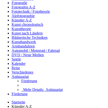
Fotografie
Fotografen A-Z
Fototechnik / Fototheorie
Aktfotographie
Künstler A-Z
Kunst chronologisch
Kunsttheorie
Kunst nach Ländern
Bildnerische Techniken
Kunsthandwerk
Armbanduhren
Automobil / Motorrad / Fahrrad
DVD / Neue Medien
Spiele
Kalender
Reise
Verschiedenes
Antiquariat
Förderung
Mehr Details:
Antiquariat
Förderung
Startseite
Künstler A-Z