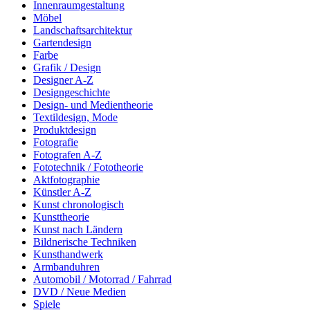
Innenraumgestaltung
Möbel
Landschaftsarchitektur
Gartendesign
Farbe
Grafik / Design
Designer A-Z
Designgeschichte
Design- und Medientheorie
Textildesign, Mode
Produktdesign
Fotografie
Fotografen A-Z
Fototechnik / Fototheorie
Aktfotographie
Künstler A-Z
Kunst chronologisch
Kunsttheorie
Kunst nach Ländern
Bildnerische Techniken
Kunsthandwerk
Armbanduhren
Automobil / Motorrad / Fahrrad
DVD / Neue Medien
Spiele