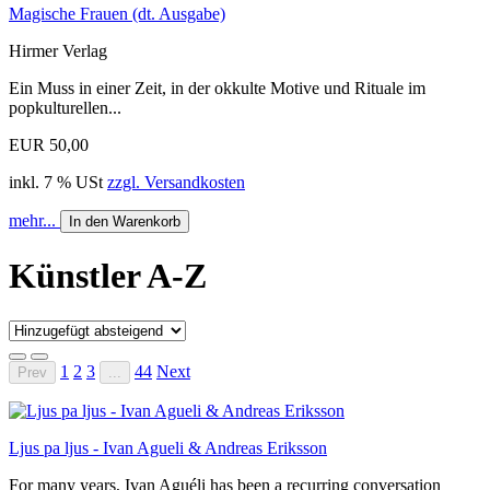
Magische Frauen (dt. Ausgabe)
Hirmer Verlag
Ein Muss in einer Zeit, in der okkulte Motive und Rituale im
popkulturellen...
EUR 50,00
inkl. 7 % USt
zzgl. Versandkosten
mehr...
In den Warenkorb
Künstler A-Z
1
2
3
44
Next
Prev
...
Ljus pa ljus - Ivan Agueli & Andreas Eriksson
For many years, Ivan Aguéli has been a recurring conversation