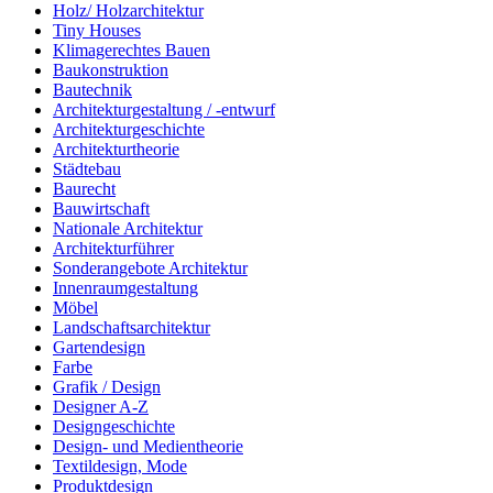
Holz/ Holzarchitektur
Tiny Houses
Klimagerechtes Bauen
Baukonstruktion
Bautechnik
Architekturgestaltung / -entwurf
Architekturgeschichte
Architekturtheorie
Städtebau
Baurecht
Bauwirtschaft
Nationale Architektur
Architekturführer
Sonderangebote Architektur
Innenraumgestaltung
Möbel
Landschaftsarchitektur
Gartendesign
Farbe
Grafik / Design
Designer A-Z
Designgeschichte
Design- und Medientheorie
Textildesign, Mode
Produktdesign