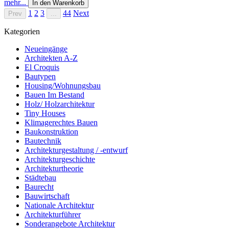
mehr...
In den Warenkorb
1
2
3
44
Next
Prev
...
Kategorien
Neueingänge
Architekten A-Z
El Croquis
Bautypen
Housing/Wohnungsbau
Bauen Im Bestand
Holz/ Holzarchitektur
Tiny Houses
Klimagerechtes Bauen
Baukonstruktion
Bautechnik
Architekturgestaltung / -entwurf
Architekturgeschichte
Architekturtheorie
Städtebau
Baurecht
Bauwirtschaft
Nationale Architektur
Architekturführer
Sonderangebote Architektur