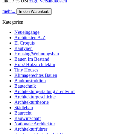
inkl. 7 % USt
zzgl. Versandkosten
mehr...
In den Warenkorb
Kategorien
Neueingänge
Architekten A-Z
El Croquis
Bautypen
Housing/Wohnungsbau
Bauen Im Bestand
Holz/ Holzarchitektur
Tiny Houses
Klimagerechtes Bauen
Baukonstruktion
Bautechnik
Architekturgestaltung / -entwurf
Architekturgeschichte
Architekturtheorie
Städtebau
Baurecht
Bauwirtschaft
Nationale Architektur
Architekturführer