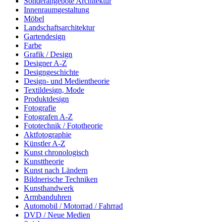
Sonderangebote Architektur
Innenraumgestaltung
Möbel
Landschaftsarchitektur
Gartendesign
Farbe
Grafik / Design
Designer A-Z
Designgeschichte
Design- und Medientheorie
Textildesign, Mode
Produktdesign
Fotografie
Fotografen A-Z
Fototechnik / Fototheorie
Aktfotographie
Künstler A-Z
Kunst chronologisch
Kunsttheorie
Kunst nach Ländern
Bildnerische Techniken
Kunsthandwerk
Armbanduhren
Automobil / Motorrad / Fahrrad
DVD / Neue Medien