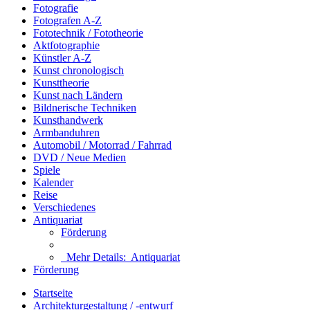
Fotografie
Fotografen A-Z
Fototechnik / Fototheorie
Aktfotographie
Künstler A-Z
Kunst chronologisch
Kunsttheorie
Kunst nach Ländern
Bildnerische Techniken
Kunsthandwerk
Armbanduhren
Automobil / Motorrad / Fahrrad
DVD / Neue Medien
Spiele
Kalender
Reise
Verschiedenes
Antiquariat
Förderung
Mehr Details:
Antiquariat
Förderung
Startseite
Architekturgestaltung / -entwurf