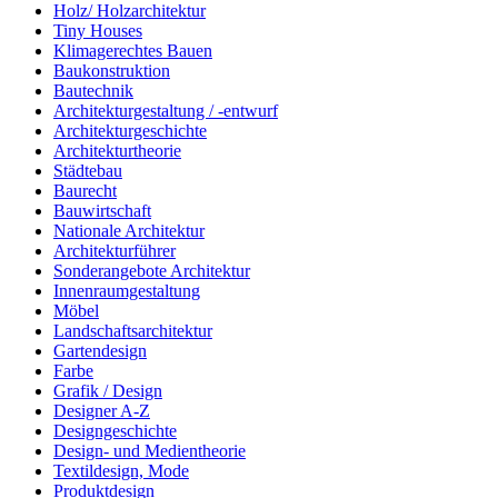
Holz/ Holzarchitektur
Tiny Houses
Klimagerechtes Bauen
Baukonstruktion
Bautechnik
Architekturgestaltung / -entwurf
Architekturgeschichte
Architekturtheorie
Städtebau
Baurecht
Bauwirtschaft
Nationale Architektur
Architekturführer
Sonderangebote Architektur
Innenraumgestaltung
Möbel
Landschaftsarchitektur
Gartendesign
Farbe
Grafik / Design
Designer A-Z
Designgeschichte
Design- und Medientheorie
Textildesign, Mode
Produktdesign