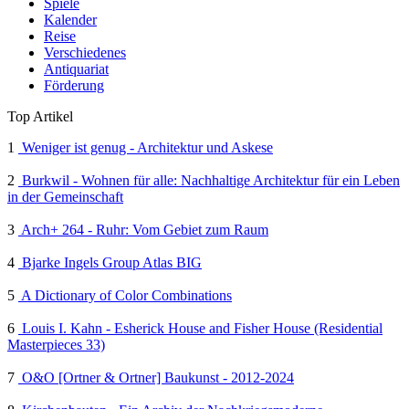
Spiele
Kalender
Reise
Verschiedenes
Antiquariat
Förderung
Top Artikel
1
Weniger ist genug - Architektur und Askese
2
Burkwil - Wohnen für alle: Nachhaltige Architektur für ein Leben
in der Gemeinschaft
3
Arch+ 264 - Ruhr: Vom Gebiet zum Raum
4
Bjarke Ingels Group Atlas BIG
5
A Dictionary of Color Combinations
6
Louis I. Kahn - Esherick House and Fisher House (Residential
Masterpieces 33)
7
O&O [Ortner & Ortner] Baukunst - 2012-2024