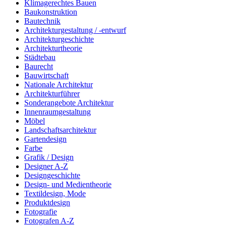
Klimagerechtes Bauen
Baukonstruktion
Bautechnik
Architekturgestaltung / -entwurf
Architekturgeschichte
Architekturtheorie
Städtebau
Baurecht
Bauwirtschaft
Nationale Architektur
Architekturführer
Sonderangebote Architektur
Innenraumgestaltung
Möbel
Landschaftsarchitektur
Gartendesign
Farbe
Grafik / Design
Designer A-Z
Designgeschichte
Design- und Medientheorie
Textildesign, Mode
Produktdesign
Fotografie
Fotografen A-Z