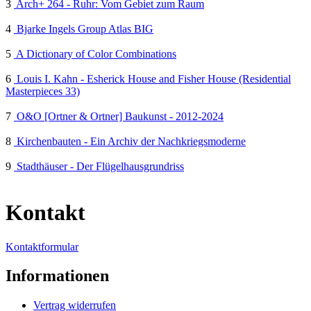
3
Arch+ 264 - Ruhr: Vom Gebiet zum Raum
4
Bjarke Ingels Group Atlas BIG
5
A Dictionary of Color Combinations
6
Louis I. Kahn - Esherick House and Fisher House (Residential
Masterpieces 33)
7
O&O [Ortner & Ortner] Baukunst - 2012-2024
8
Kirchenbauten - Ein Archiv der Nachkriegsmoderne
9
Stadthäuser - Der Flügelhausgrundriss
Kontakt
Kontaktformular
Informationen
Vertrag widerrufen