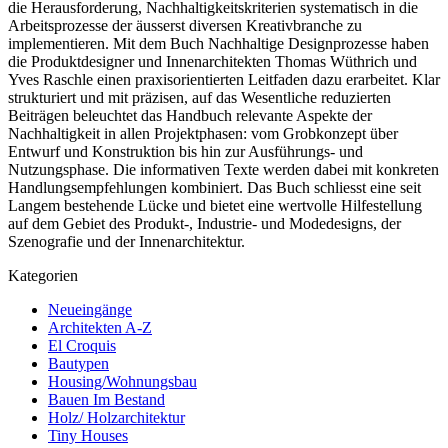
die Herausforderung, Nachhaltigkeitskriterien systematisch in die
Arbeitsprozesse der äusserst diversen Kreativbranche zu
implementieren. Mit dem Buch Nachhaltige Designprozesse haben
die Produktdesigner und Innenarchitekten Thomas Wüthrich und
Yves Raschle einen praxisorientierten Leitfaden dazu erarbeitet. Klar
strukturiert und mit präzisen, auf das Wesentliche reduzierten
Beiträgen beleuchtet das Handbuch relevante Aspekte der
Nachhaltigkeit in allen Projektphasen: vom Grobkonzept über
Entwurf und Konstruktion bis hin zur Ausführungs- und
Nutzungsphase. Die informativen Texte werden dabei mit konkreten
Handlungsempfehlungen kombiniert. Das Buch schliesst eine seit
Langem bestehende Lücke und bietet eine wertvolle Hilfestellung
auf dem Gebiet des Produkt-, Industrie- und Modedesigns, der
Szenografie und der Innenarchitektur.
Kategorien
Neueingänge
Architekten A-Z
El Croquis
Bautypen
Housing/Wohnungsbau
Bauen Im Bestand
Holz/ Holzarchitektur
Tiny Houses