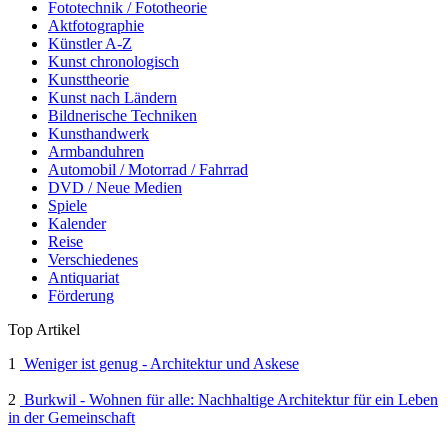
Fototechnik / Fototheorie
Aktfotographie
Künstler A-Z
Kunst chronologisch
Kunsttheorie
Kunst nach Ländern
Bildnerische Techniken
Kunsthandwerk
Armbanduhren
Automobil / Motorrad / Fahrrad
DVD / Neue Medien
Spiele
Kalender
Reise
Verschiedenes
Antiquariat
Förderung
Top Artikel
1
Weniger ist genug - Architektur und Askese
2
Burkwil - Wohnen für alle: Nachhaltige Architektur für ein Leben
in der Gemeinschaft