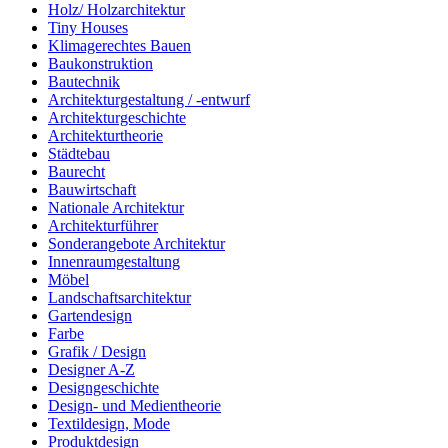
Holz/ Holzarchitektur
Tiny Houses
Klimagerechtes Bauen
Baukonstruktion
Bautechnik
Architekturgestaltung / -entwurf
Architekturgeschichte
Architekturtheorie
Städtebau
Baurecht
Bauwirtschaft
Nationale Architektur
Architekturführer
Sonderangebote Architektur
Innenraumgestaltung
Möbel
Landschaftsarchitektur
Gartendesign
Farbe
Grafik / Design
Designer A-Z
Designgeschichte
Design- und Medientheorie
Textildesign, Mode
Produktdesign