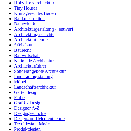
Holz/ Holzarchitektur
Tiny Houses
Klimagerechtes Bauen
Baukonstruktion
Bautechnik
Architekturgestaltung / -entwurf
Architekturgeschichte
Architekturtheorie
Städtebau
Baurecht
Bauwirtschaft
Nationale Architektur
Architekturführer
Sonderangebote Architektur
Innenraumgestaltung
Möbel
Landschaftsarchitektur
Gartendesign
Farbe
Grafik / Design
Designer A-Z
Designgeschichte
Design- und Medientheorie
Textildesign, Mode
Produktdesign