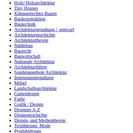
Holz/ Holzarchitektur
Tiny Houses
Klimagerechtes Bauen
Baukonstruktion
Bautechnik
Architekturgestaltung / -entwurf
Architekturgeschichte
Architekturtheorie
Städtebau
Baurecht
Bauwirtschaft
Nationale Architektur
Architekturführer
Sonderangebote Architektur
Innenraumgestaltung
Möbel
Landschaftsarchitektur
Gartendesign
Farbe
Grafik / Design
Designer A-Z
Designgeschichte
Design- und Medientheorie
Textildesign, Mode
Produktdesign