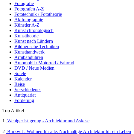
Fotografie
Fotografen A-Z
Fototechnik / Fototheorie
Aktfotographie
Künstler A-Z
Kunst chronologisch
Kunsttheorie
Kunst nach Ländern
Bildnerische Techniken
Kunsthandwerk
Armbanduhren
Automobil / Motorrad / Fahrrad
DVD / Neue Medien
Spiele
Kalender
Reise
Verschiedenes
Antiquariat
Förderung
Top Artikel
1
Weniger ist genug - Architektur und Askese
2
Burkwil - Wohnen für alle: Nachhaltige Architektur für ein Leben