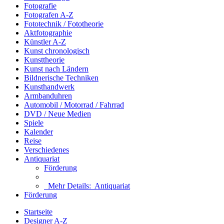
Fotografie
Fotografen A-Z
Fototechnik / Fototheorie
Aktfotographie
Künstler A-Z
Kunst chronologisch
Kunsttheorie
Kunst nach Ländern
Bildnerische Techniken
Kunsthandwerk
Armbanduhren
Automobil / Motorrad / Fahrrad
DVD / Neue Medien
Spiele
Kalender
Reise
Verschiedenes
Antiquariat
Förderung
Mehr Details:
Antiquariat
Förderung
Startseite
Designer A-Z