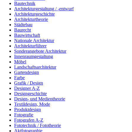
Bautechnik
Architekturgestaltung / -entwurf
Architekturgeschichte
Architekturtheorie
Städtebau
Baurecht
Bauwirtschaft
Nationale Architektur
Architekturführer
Sonderangebote Architektur
Innenraumgestaltung
Möbel
Landschaftsarchitektur
Gartendesign
Farbe
Grafik / Design
Designer A-Z
Designgeschichte
Design- und Medientheorie
Textildesign, Mode
Produktdesign
Fotografie
Fotografen A-Z
Fototechnik / Fototheorie
Aktfotographie