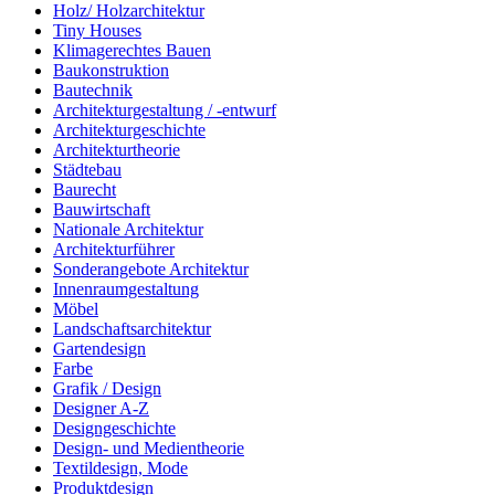
Holz/ Holzarchitektur
Tiny Houses
Klimagerechtes Bauen
Baukonstruktion
Bautechnik
Architekturgestaltung / -entwurf
Architekturgeschichte
Architekturtheorie
Städtebau
Baurecht
Bauwirtschaft
Nationale Architektur
Architekturführer
Sonderangebote Architektur
Innenraumgestaltung
Möbel
Landschaftsarchitektur
Gartendesign
Farbe
Grafik / Design
Designer A-Z
Designgeschichte
Design- und Medientheorie
Textildesign, Mode
Produktdesign