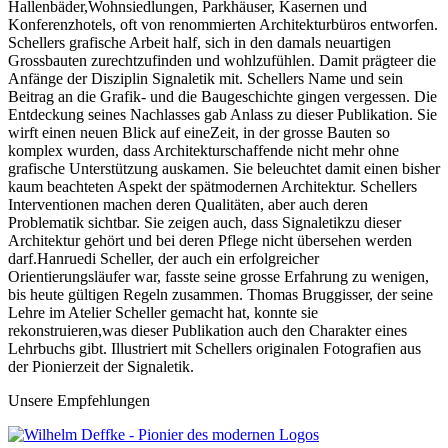
Hallenbäder,Wohnsiedlungen, Parkhäuser, Kasernen und
Konferenzhotels, oft von renommierten Architekturbüros entworfen.
Schellers grafische Arbeit half, sich in den damals neuartigen
Grossbauten zurechtzufinden und wohlzufühlen. Damit prägteer die
Anfänge der Disziplin Signaletik mit. Schellers Name und sein
Beitrag an die Grafik- und die Baugeschichte gingen vergessen. Die
Entdeckung seines Nachlasses gab Anlass zu dieser Publikation. Sie
wirft einen neuen Blick auf eineZeit, in der grosse Bauten so
komplex wurden, dass Architekturschaffende nicht mehr ohne
grafische Unterstützung auskamen. Sie beleuchtet damit einen bisher
kaum beachteten Aspekt der spätmodernen Architektur. Schellers
Interventionen machen deren Qualitäten, aber auch deren
Problematik sichtbar. Sie zeigen auch, dass Signaletikzu dieser
Architektur gehört und bei deren Pflege nicht übersehen werden
darf.Hanruedi Scheller, der auch ein erfolgreicher
Orientierungsläufer war, fasste seine grosse Erfahrung zu wenigen,
bis heute gültigen Regeln zusammen. Thomas Bruggisser, der seine
Lehre im Atelier Scheller gemacht hat, konnte sie
rekonstruieren,was dieser Publikation auch den Charakter eines
Lehrbuchs gibt. Illustriert mit Schellers originalen Fotografien aus
der Pionierzeit der Signaletik.
Unsere Empfehlungen