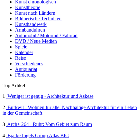
Kunst chronologisch
Kunsttheorie
Kunst nach Ländern
Bildnerische Techniken
Kunsthandwerk
Armbanduhren
Automobil / Motorrad / Fahrrad
DVD / Neue Medien
Spiele
Kalender
Reise
Verschiedenes
Antiquariat
Förderung
Top Artikel
1
Weniger ist genug - Architektur und Askese
2
Burkwil - Wohnen für alle: Nachhaltige Architektur für ein Leben
in der Gemeinschaft
3
Arch+ 264 - Ruhr: Vom Gebiet zum Raum
4
Bjarke Ingels Group Atlas BIG