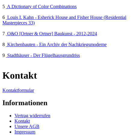
5
A Dictionary of Color Combinations
6
Louis I. Kahn - Esherick House and Fisher House (Residential
Masterpieces 33)
7
O&O [Ortner & Ortner] Baukunst - 2012-2024
8
Kirchenbauten - Ein Archiv der Nachkriegsmoderne
9
Stadthäuser - Der Flügelhausgrundriss
Kontakt
Kontaktformular
Informationen
Vertrag widerrufen
Kontakt
Unsere AGB
Impressum