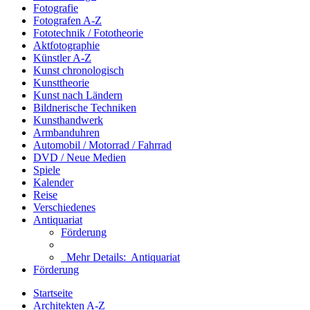
Fotografie
Fotografen A-Z
Fototechnik / Fototheorie
Aktfotographie
Künstler A-Z
Kunst chronologisch
Kunsttheorie
Kunst nach Ländern
Bildnerische Techniken
Kunsthandwerk
Armbanduhren
Automobil / Motorrad / Fahrrad
DVD / Neue Medien
Spiele
Kalender
Reise
Verschiedenes
Antiquariat
Förderung
Mehr Details:
Antiquariat
Förderung
Startseite
Architekten A-Z