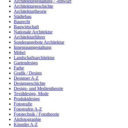
Architekturgestaltung / -entwurf
Architekturgeschichte
Architekturtheorie
Städtebau
Baurecht
Bauwirtschaft
Nationale Architektur
Architekturführer
Sonderangebote Architektur
Innenraumgestaltung
Möbel
Landschaftsarchitektur
Gartendesign
Farbe
Grafik / Design
Designer A-Z
Designgeschichte
Design- und Medientheorie
Textildesign, Mode
Produktdesign
Fotografie
Fotografen A-Z
Fototechnik / Fototheorie
Aktfotographie
Künstler A-Z