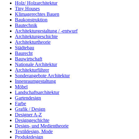
Holz/ Holzarchitektur
Tiny Houses
Klimagerechtes Bauen
Baukonstruktion
Bautechnik
Architekturgestaltung / -entwurf
Architekturgeschichte
Architekturtheorie
Städtebau
Baurecht
Bauwirtschaft
Nationale Architektur
Architekturführer
Sonderangebote Architektur
Innenraumgestaltung
Möbel
Landschaftsarchitektur
Gartendesign
Farbe
Grafik / Design
Designer A-Z
Designgeschichte
Design- und Medientheorie
Textildesign, Mode
Produktdesign