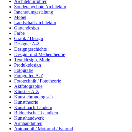
Architekturführer
Sonderangebote Architektur
Innenraumgestaltung
Möbel
Landschaftsarchitektur
Gartendesign
Farbe
Grafik / Design
Designer A-Z
Designgeschichte
Design- und Medientheorie
Textildesign, Mode
Produktdesign
Fotografie
Fotografen A-Z
Fototechnik / Fototheorie
Aktfotographie
Künstler A-Z
Kunst chronologisch
Kunsttheorie
Kunst nach Ländern
Bildnerische Techniken
Kunsthandwerk
Armbanduhren
Automobil / Motorrad / Fahrrad