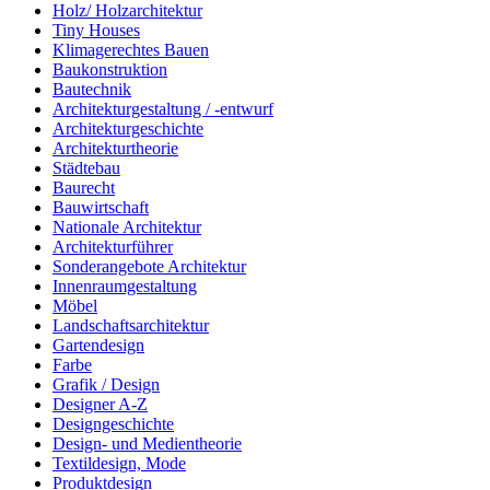
Holz/ Holzarchitektur
Tiny Houses
Klimagerechtes Bauen
Baukonstruktion
Bautechnik
Architekturgestaltung / -entwurf
Architekturgeschichte
Architekturtheorie
Städtebau
Baurecht
Bauwirtschaft
Nationale Architektur
Architekturführer
Sonderangebote Architektur
Innenraumgestaltung
Möbel
Landschaftsarchitektur
Gartendesign
Farbe
Grafik / Design
Designer A-Z
Designgeschichte
Design- und Medientheorie
Textildesign, Mode
Produktdesign