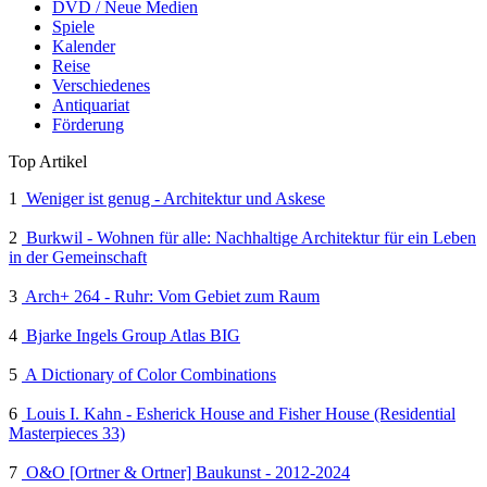
DVD / Neue Medien
Spiele
Kalender
Reise
Verschiedenes
Antiquariat
Förderung
Top Artikel
1
Weniger ist genug - Architektur und Askese
2
Burkwil - Wohnen für alle: Nachhaltige Architektur für ein Leben
in der Gemeinschaft
3
Arch+ 264 - Ruhr: Vom Gebiet zum Raum
4
Bjarke Ingels Group Atlas BIG
5
A Dictionary of Color Combinations
6
Louis I. Kahn - Esherick House and Fisher House (Residential
Masterpieces 33)
7
O&O [Ortner & Ortner] Baukunst - 2012-2024