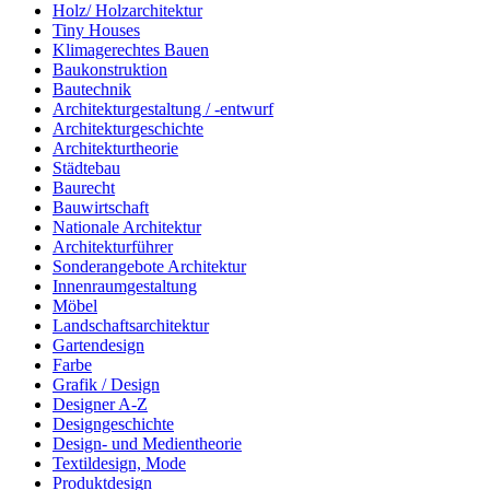
Holz/ Holzarchitektur
Tiny Houses
Klimagerechtes Bauen
Baukonstruktion
Bautechnik
Architekturgestaltung / -entwurf
Architekturgeschichte
Architekturtheorie
Städtebau
Baurecht
Bauwirtschaft
Nationale Architektur
Architekturführer
Sonderangebote Architektur
Innenraumgestaltung
Möbel
Landschaftsarchitektur
Gartendesign
Farbe
Grafik / Design
Designer A-Z
Designgeschichte
Design- und Medientheorie
Textildesign, Mode
Produktdesign