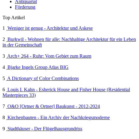
Antiquariat
Förderung
Top Artikel
1
Weniger ist genug - Architektur und Askese
2
Burkwil - Wohnen für alle: Nachhaltige Architektur für ein Leben
in der Gemeinschaft
3
Arch+ 264 - Ruhr: Vom Gebiet zum Raum
4
Bjarke Ingels Group Atlas BIG
5
A Dictionary of Color Combinations
6
Louis I. Kahn - Esherick House and Fisher House (Residential
Masterpieces 33)
7
O&O [Ortner & Ortner] Baukunst - 2012-2024
8
Kirchenbauten - Ein Archiv der Nachkriegsmoderne
9
Stadthäuser - Der Flügelhausgrundriss