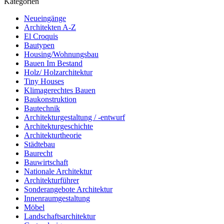
Kategorien
Neueingänge
Architekten A-Z
El Croquis
Bautypen
Housing/Wohnungsbau
Bauen Im Bestand
Holz/ Holzarchitektur
Tiny Houses
Klimagerechtes Bauen
Baukonstruktion
Bautechnik
Architekturgestaltung / -entwurf
Architekturgeschichte
Architekturtheorie
Städtebau
Baurecht
Bauwirtschaft
Nationale Architektur
Architekturführer
Sonderangebote Architektur
Innenraumgestaltung
Möbel
Landschaftsarchitektur