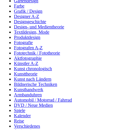
Gartendesign
Farbe
Grafik / Design
Designer A-Z
Designgeschichte
Design- und Medientheorie
Textildesign, Mode
Produktdesign
Fotografie
Fotografen A-Z
Fototechnik / Fototheorie
Aktfotographie
Künstler A-Z
Kunst chronologisch
Kunsttheorie
Kunst nach Ländern
Bildnerische Techniken
Kunsthandwerk
Armbanduhren
Automobil / Motorrad / Fahrrad
DVD / Neue Medien
Spiele
Kalender
Reise
Verschiedenes