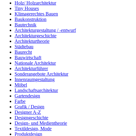
Holz/ Holzarchitektur
Tiny Houses
Klimagerechtes Bauen
Baukonstruktion
Bautechnik
Architekturgestaltung / -entwurf
Architekturgeschichte
Architekturtheorie
Städtebau
Baurecht
Bauwirtschaft
Nationale Architektur
Architekturführer
Sonderangebote Architektur
Innenraumgestaltung
Möbel
Landschaftsarchitektur
Gartendesign
Farbe
Grafik / Design
Designer A-Z
Designgeschichte
Design- und Medientheorie
Textildesign, Mode
Produktdesign