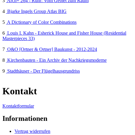
3
Arch+ 264 - Ruhr: Vom Gebiet zum Raum
4
Bjarke Ingels Group Atlas BIG
5
A Dictionary of Color Combinations
6
Louis I. Kahn - Esherick House and Fisher House (Residential
Masterpieces 33)
7
O&O [Ortner & Ortner] Baukunst - 2012-2024
8
Kirchenbauten - Ein Archiv der Nachkriegsmoderne
9
Stadthäuser - Der Flügelhausgrundriss
Kontakt
Kontaktformular
Informationen
Vertrag widerrufen