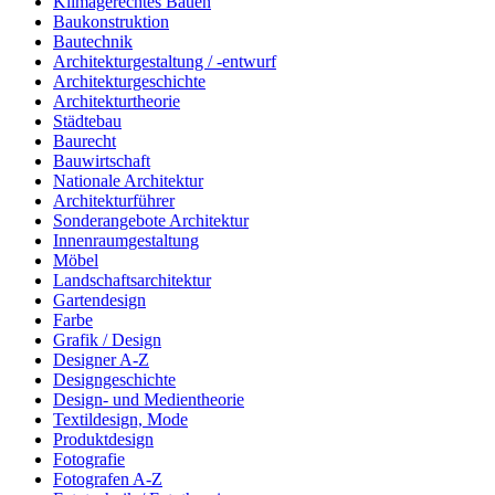
Klimagerechtes Bauen
Baukonstruktion
Bautechnik
Architekturgestaltung / -entwurf
Architekturgeschichte
Architekturtheorie
Städtebau
Baurecht
Bauwirtschaft
Nationale Architektur
Architekturführer
Sonderangebote Architektur
Innenraumgestaltung
Möbel
Landschaftsarchitektur
Gartendesign
Farbe
Grafik / Design
Designer A-Z
Designgeschichte
Design- und Medientheorie
Textildesign, Mode
Produktdesign
Fotografie
Fotografen A-Z