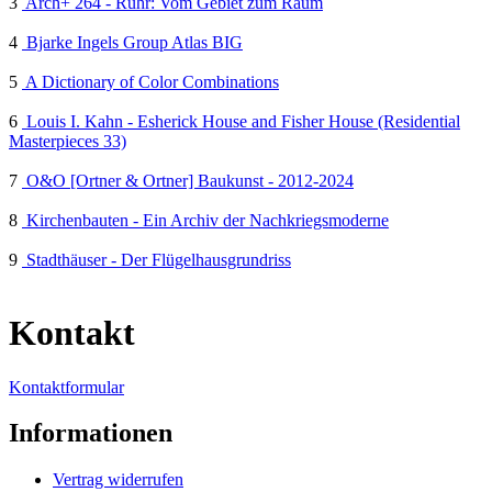
3
Arch+ 264 - Ruhr: Vom Gebiet zum Raum
4
Bjarke Ingels Group Atlas BIG
5
A Dictionary of Color Combinations
6
Louis I. Kahn - Esherick House and Fisher House (Residential
Masterpieces 33)
7
O&O [Ortner & Ortner] Baukunst - 2012-2024
8
Kirchenbauten - Ein Archiv der Nachkriegsmoderne
9
Stadthäuser - Der Flügelhausgrundriss
Kontakt
Kontaktformular
Informationen
Vertrag widerrufen