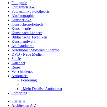
Fotografie
Fotografen A-Z
Fototechnik / Fototheorie
Aktfotographie
Künstler A-Z
Kunst chronologisch
Kunsttheorie
Kunst nach Ländern
Bildnerische Techniken
Kunsthandwerk
Armbanduhren
Automobil / Motorrad / Fahrrad
DVD / Neue Medien
Spiele
Kalender
Reise
Verschiedenes
Antiquariat
Förderung
Mehr Details:
Antiquariat
Förderung
Startseite
Architekten A-Z