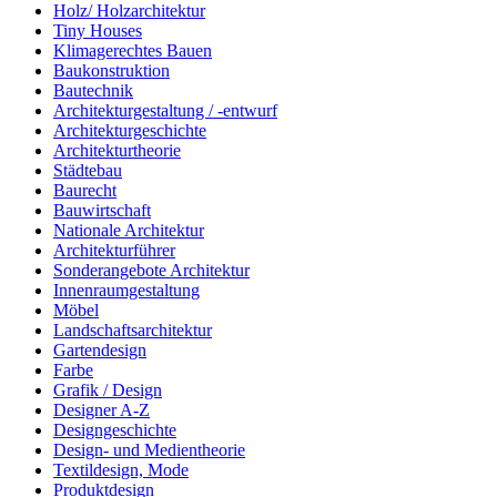
Holz/ Holzarchitektur
Tiny Houses
Klimagerechtes Bauen
Baukonstruktion
Bautechnik
Architekturgestaltung / -entwurf
Architekturgeschichte
Architekturtheorie
Städtebau
Baurecht
Bauwirtschaft
Nationale Architektur
Architekturführer
Sonderangebote Architektur
Innenraumgestaltung
Möbel
Landschaftsarchitektur
Gartendesign
Farbe
Grafik / Design
Designer A-Z
Designgeschichte
Design- und Medientheorie
Textildesign, Mode
Produktdesign