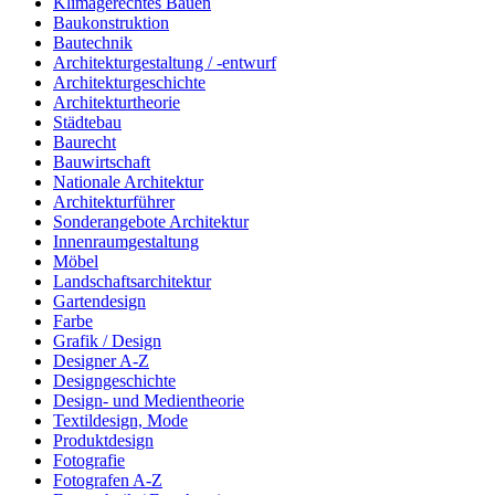
Klimagerechtes Bauen
Baukonstruktion
Bautechnik
Architekturgestaltung / -entwurf
Architekturgeschichte
Architekturtheorie
Städtebau
Baurecht
Bauwirtschaft
Nationale Architektur
Architekturführer
Sonderangebote Architektur
Innenraumgestaltung
Möbel
Landschaftsarchitektur
Gartendesign
Farbe
Grafik / Design
Designer A-Z
Designgeschichte
Design- und Medientheorie
Textildesign, Mode
Produktdesign
Fotografie
Fotografen A-Z