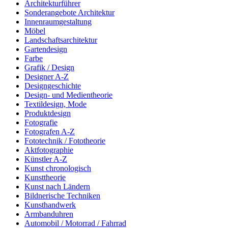
Architekturführer
Sonderangebote Architektur
Innenraumgestaltung
Möbel
Landschaftsarchitektur
Gartendesign
Farbe
Grafik / Design
Designer A-Z
Designgeschichte
Design- und Medientheorie
Textildesign, Mode
Produktdesign
Fotografie
Fotografen A-Z
Fototechnik / Fototheorie
Aktfotographie
Künstler A-Z
Kunst chronologisch
Kunsttheorie
Kunst nach Ländern
Bildnerische Techniken
Kunsthandwerk
Armbanduhren
Automobil / Motorrad / Fahrrad