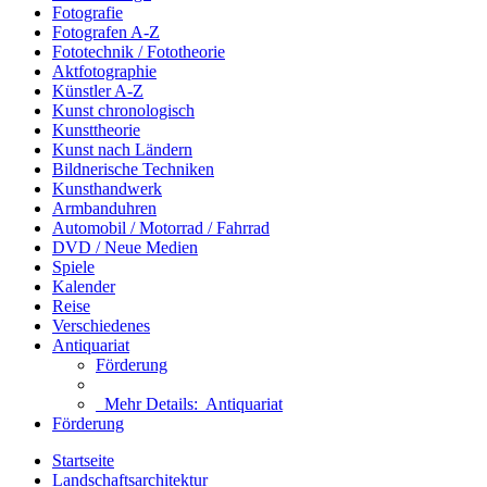
Fotografie
Fotografen A-Z
Fototechnik / Fototheorie
Aktfotographie
Künstler A-Z
Kunst chronologisch
Kunsttheorie
Kunst nach Ländern
Bildnerische Techniken
Kunsthandwerk
Armbanduhren
Automobil / Motorrad / Fahrrad
DVD / Neue Medien
Spiele
Kalender
Reise
Verschiedenes
Antiquariat
Förderung
Mehr Details:
Antiquariat
Förderung
Startseite
Landschaftsarchitektur