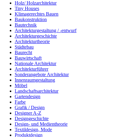
Holz/ Holzarchitektur
Tiny Houses
Klimagerechtes Bauen
Baukonstruktion
Bautechnik
Architekturgestaltung / -entwurf
Architekturgeschichte
Architekturtheorie
Städtebau
Baurecht
Bauwirtschaft
Nationale Architektur
Architekturführer
Sonderangebote Architektur
Innenraumgestaltung
Möbel
Landschaftsarchitektur
Gartendesign
Farbe
Grafik / Design
Designer A-Z
Designgeschichte
Design- und Medientheorie
Textildesign, Mode
Produktdesign