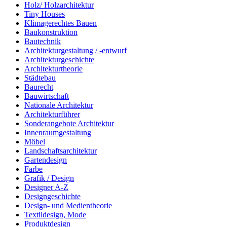
Holz/ Holzarchitektur
Tiny Houses
Klimagerechtes Bauen
Baukonstruktion
Bautechnik
Architekturgestaltung / -entwurf
Architekturgeschichte
Architekturtheorie
Städtebau
Baurecht
Bauwirtschaft
Nationale Architektur
Architekturführer
Sonderangebote Architektur
Innenraumgestaltung
Möbel
Landschaftsarchitektur
Gartendesign
Farbe
Grafik / Design
Designer A-Z
Designgeschichte
Design- und Medientheorie
Textildesign, Mode
Produktdesign