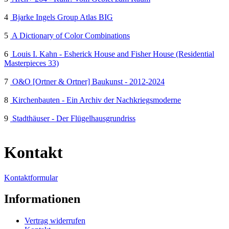
4
Bjarke Ingels Group Atlas BIG
5
A Dictionary of Color Combinations
6
Louis I. Kahn - Esherick House and Fisher House (Residential
Masterpieces 33)
7
O&O [Ortner & Ortner] Baukunst - 2012-2024
8
Kirchenbauten - Ein Archiv der Nachkriegsmoderne
9
Stadthäuser - Der Flügelhausgrundriss
Kontakt
Kontaktformular
Informationen
Vertrag widerrufen