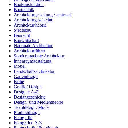
Baukonstruktion
Bautechnik
Architekturgestaltung / -entwurf
Architekturgeschichte
Architekturtheorie
Städtebau
Baurecht
Bauwirtschaft
Nationale Architektur
Architekturführer
Sonderangebote Architektur
Innenraumgestaltung
Möbel
Landschaftsarchitektur
Gartendesign
Farbe
Grafik / Design
Designer A-Z
Designgeschichte
Design- und Medientheorie
Textildesign, Mode
Produktdesign
Fotografie
Fotografen A-Z
Fototechnik / Fototheorie