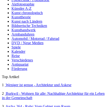
Aktfotographie
Künstler A-Z
Kunst chronologisch
Kunsttheorie
Kunst nach Ländern
Bildnerische Techniken
Kunsthandwerk
Armbanduhren
Automobil / Motorrad / Fahrrad
DVD / Neue Medien
Spiele
Kalender
Reise
Verschiedenes
Antiquariat
Förderung
Top Artikel
1
Weniger ist genug - Architektur und Askese
2
Burkwil - Wohnen für alle: Nachhaltige Architektur für ein Leben
in der Gemeinschaft
3
Arch+ 264 - Ruhr: Vom Gebiet zum Raum