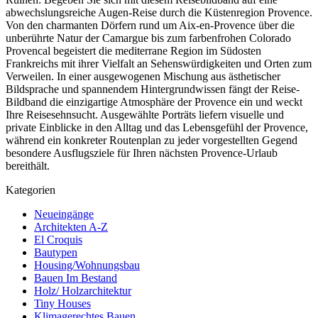
abwechslungsreiche Augen-Reise durch die Küstenregion Provence.
Von den charmanten Dörfern rund um Aix-en-Provence über die
unberührte Natur der Camargue bis zum farbenfrohen Colorado
Provencal begeistert die mediterrane Region im Südosten
Frankreichs mit ihrer Vielfalt an Sehenswürdigkeiten und Orten zum
Verweilen. In einer ausgewogenen Mischung aus ästhetischer
Bildsprache und spannendem Hintergrundwissen fängt der Reise-
Bildband die einzigartige Atmosphäre der Provence ein und weckt
Ihre Reisesehnsucht. Ausgewählte Porträts liefern visuelle und
private Einblicke in den Alltag und das Lebensgefühl der Provence,
während ein konkreter Routenplan zu jeder vorgestellten Gegend
besondere Ausflugsziele für Ihren nächsten Provence-Urlaub
bereithält.
Kategorien
Neueingänge
Architekten A-Z
El Croquis
Bautypen
Housing/Wohnungsbau
Bauen Im Bestand
Holz/ Holzarchitektur
Tiny Houses
Klimagerechtes Bauen