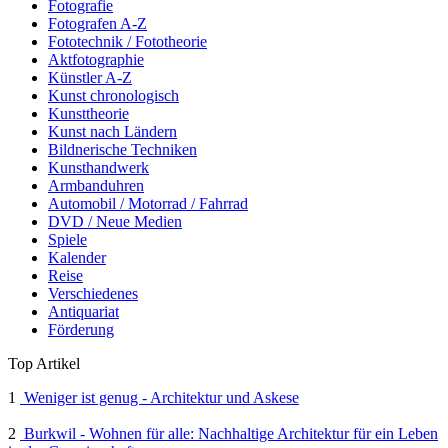
Fotografie
Fotografen A-Z
Fototechnik / Fototheorie
Aktfotographie
Künstler A-Z
Kunst chronologisch
Kunsttheorie
Kunst nach Ländern
Bildnerische Techniken
Kunsthandwerk
Armbanduhren
Automobil / Motorrad / Fahrrad
DVD / Neue Medien
Spiele
Kalender
Reise
Verschiedenes
Antiquariat
Förderung
Top Artikel
1
Weniger ist genug - Architektur und Askese
2
Burkwil - Wohnen für alle: Nachhaltige Architektur für ein Leben