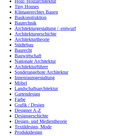
Holz/ Holzarchitektur
Tiny Houses
Klimagerechtes Bauen
Baukonstruktion
Bautechnik
Architekturgestaltung / -entwurf
Architekturgeschichte
Architekturtheorie
Städtebau
Baurecht
Bauwirtschaft
Nationale Architektur
Architekturführer
Sonderangebote Architektur
Innenraumgestaltung
Möbel
Landschaftsarchitektur
Gartendesign
Farbe
Grafik / Design
Designer A-Z
Designgeschichte
Design- und Medientheorie
Textildesign, Mode
Produktdesign