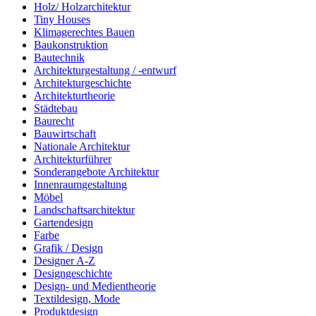
Holz/ Holzarchitektur
Tiny Houses
Klimagerechtes Bauen
Baukonstruktion
Bautechnik
Architekturgestaltung / -entwurf
Architekturgeschichte
Architekturtheorie
Städtebau
Baurecht
Bauwirtschaft
Nationale Architektur
Architekturführer
Sonderangebote Architektur
Innenraumgestaltung
Möbel
Landschaftsarchitektur
Gartendesign
Farbe
Grafik / Design
Designer A-Z
Designgeschichte
Design- und Medientheorie
Textildesign, Mode
Produktdesign