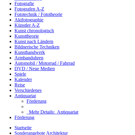
Fotografie
Fotografen A-Z
Fototechnik / Fototheorie
Aktfotographie
Künstler A-Z
Kunst chronologisch
Kunsttheorie
Kunst nach Ländern
Bildnerische Techniken
Kunsthandwerk
Armbanduhren
Automobil / Motorrad / Fahrrad
DVD / Neue Medien
Spiele
Kalender
Reise
Verschiedenes
Antiquariat
Förderung
Mehr Details:
Antiquariat
Förderung
Startseite
Sonderangebote Architektur