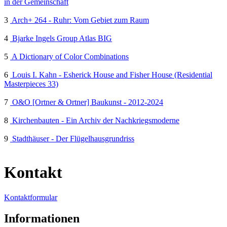
in der Gemeinschaft
3
Arch+ 264 - Ruhr: Vom Gebiet zum Raum
4
Bjarke Ingels Group Atlas BIG
5
A Dictionary of Color Combinations
6
Louis I. Kahn - Esherick House and Fisher House (Residential
Masterpieces 33)
7
O&O [Ortner & Ortner] Baukunst - 2012-2024
8
Kirchenbauten - Ein Archiv der Nachkriegsmoderne
9
Stadthäuser - Der Flügelhausgrundriss
Kontakt
Kontaktformular
Informationen