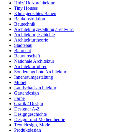
Holz/ Holzarchitektur
Tiny Houses
Klimagerechtes Bauen
Baukonstruktion
Bautechnik
Architekturgestaltung / -entwurf
Architekturgeschichte
Architekturtheorie
Städtebau
Baurecht
Bauwirtschaft
Nationale Architektur
Architekturführer
Sonderangebote Architektur
Innenraumgestaltung
Möbel
Landschaftsarchitektur
Gartendesign
Farbe
Grafik / Design
Designer A-Z
Designgeschichte
Design- und Medientheorie
Textildesign, Mode
Produktdesign