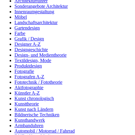
Architekturführer
Sonderangebote Architektur
Innenraumgestaltung
Möbel
Landschaftsarchitektur
Gartendesign
Farbe
Grafik / Design
Designer A-Z
Designgeschichte
Design- und Medientheorie
Textildesign, Mode
Produktdesign
Fotografie
Fotografen A-Z
Fototechnik / Fototheorie
Aktfotographie
Künstler A-Z
Kunst chronologisch
Kunsttheorie
Kunst nach Ländern
Bildnerische Techniken
Kunsthandwerk
Armbanduhren
Automobil / Motorrad / Fahrrad