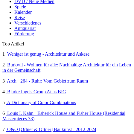
DVD / Neue Medien
Spiele
Kalender
Reise
Verschiedenes
Antiquariat
Förderung
Top Artikel
1
Weniger ist genug - Architektur und Askese
2
Burkwil - Wohnen für alle: Nachhaltige Architektur für ein Leben
in der Gemeinschaft
3
Arch+ 264 - Ruhr: Vom Gebiet zum Raum
4
Bjarke Ingels Group Atlas BIG
5
A Dictionary of Color Combinations
6
Louis I. Kahn - Esherick House and Fisher House (Residential
Masterpieces 33)
7
O&O [Ortner & Ortner] Baukunst - 2012-2024