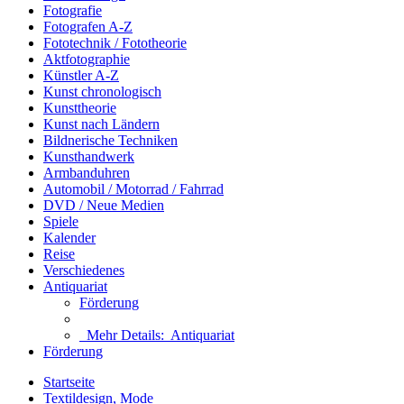
Fotografie
Fotografen A-Z
Fototechnik / Fototheorie
Aktfotographie
Künstler A-Z
Kunst chronologisch
Kunsttheorie
Kunst nach Ländern
Bildnerische Techniken
Kunsthandwerk
Armbanduhren
Automobil / Motorrad / Fahrrad
DVD / Neue Medien
Spiele
Kalender
Reise
Verschiedenes
Antiquariat
Förderung
Mehr Details:
Antiquariat
Förderung
Startseite
Textildesign, Mode