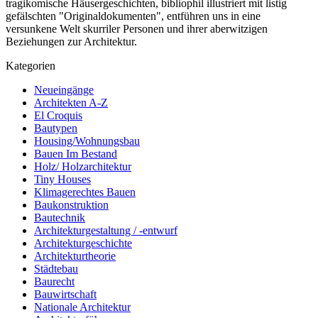
tragikomische Häusergeschichten, bibliophil illustriert mit listig
gefälschten "Originaldokumenten", entführen uns in eine
versunkene Welt skurriler Personen und ihrer aberwitzigen
Beziehungen zur Architektur.
Kategorien
Neueingänge
Architekten A-Z
El Croquis
Bautypen
Housing/Wohnungsbau
Bauen Im Bestand
Holz/ Holzarchitektur
Tiny Houses
Klimagerechtes Bauen
Baukonstruktion
Bautechnik
Architekturgestaltung / -entwurf
Architekturgeschichte
Architekturtheorie
Städtebau
Baurecht
Bauwirtschaft
Nationale Architektur