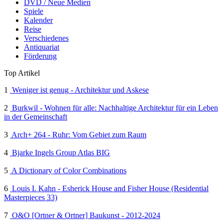
DVD / Neue Medien
Spiele
Kalender
Reise
Verschiedenes
Antiquariat
Förderung
Top Artikel
1
Weniger ist genug - Architektur und Askese
2
Burkwil - Wohnen für alle: Nachhaltige Architektur für ein Leben
in der Gemeinschaft
3
Arch+ 264 - Ruhr: Vom Gebiet zum Raum
4
Bjarke Ingels Group Atlas BIG
5
A Dictionary of Color Combinations
6
Louis I. Kahn - Esherick House and Fisher House (Residential
Masterpieces 33)
7
O&O [Ortner & Ortner] Baukunst - 2012-2024