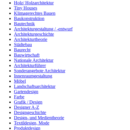
Holz/ Holzarchitektur
Tiny Houses
Klimagerechtes Bauen
Baukonstruktion
Bautechnik
Architekturgestaltung / -entwurf
Architekturgeschichte
Architekturtheorie
Städtebau
Baurecht
Bauwirtschaft
Nationale Architektur
Architekturführer
Sonderangebote Architektur
Innenraumgestaltung
Möbel
Landschaftsarchitektur
Gartendesign
Farbe
Grafik / Design
Designer A-Z
Designgeschichte
Design- und Medientheorie
Textildesign, Mode
Produktdesign