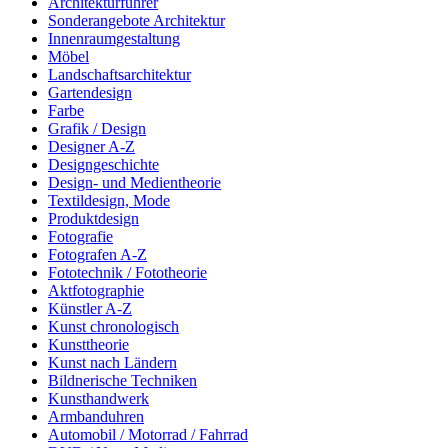
Architekturführer
Sonderangebote Architektur
Innenraumgestaltung
Möbel
Landschaftsarchitektur
Gartendesign
Farbe
Grafik / Design
Designer A-Z
Designgeschichte
Design- und Medientheorie
Textildesign, Mode
Produktdesign
Fotografie
Fotografen A-Z
Fototechnik / Fototheorie
Aktfotographie
Künstler A-Z
Kunst chronologisch
Kunsttheorie
Kunst nach Ländern
Bildnerische Techniken
Kunsthandwerk
Armbanduhren
Automobil / Motorrad / Fahrrad