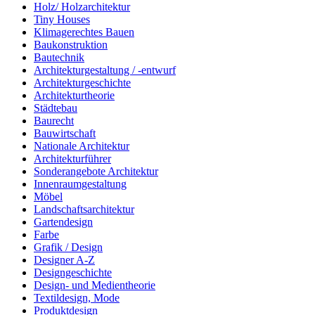
Holz/ Holzarchitektur
Tiny Houses
Klimagerechtes Bauen
Baukonstruktion
Bautechnik
Architekturgestaltung / -entwurf
Architekturgeschichte
Architekturtheorie
Städtebau
Baurecht
Bauwirtschaft
Nationale Architektur
Architekturführer
Sonderangebote Architektur
Innenraumgestaltung
Möbel
Landschaftsarchitektur
Gartendesign
Farbe
Grafik / Design
Designer A-Z
Designgeschichte
Design- und Medientheorie
Textildesign, Mode
Produktdesign