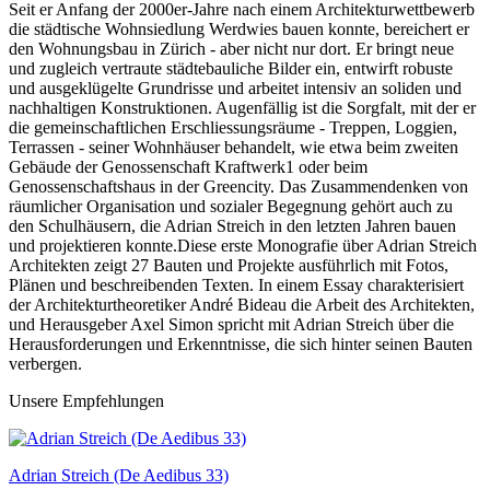
Seit er Anfang der 2000er-Jahre nach einem Architekturwettbewerb
die städtische Wohnsiedlung Werdwies bauen konnte, bereichert er
den Wohnungsbau in Zürich - aber nicht nur dort. Er bringt neue
und zugleich vertraute städtebauliche Bilder ein, entwirft robuste
und ausgeklügelte Grundrisse und arbeitet intensiv an soliden und
nachhaltigen Konstruktionen. Augenfällig ist die Sorgfalt, mit der er
die gemeinschaftlichen Erschliessungsräume - Treppen, Loggien,
Terrassen - seiner Wohnhäuser behandelt, wie etwa beim zweiten
Gebäude der Genossenschaft Kraftwerk1 oder beim
Genossenschaftshaus in der Greencity. Das Zusammendenken von
räumlicher Organisation und sozialer Begegnung gehört auch zu
den Schulhäusern, die Adrian Streich in den letzten Jahren bauen
und projektieren konnte.Diese erste Monografie über Adrian Streich
Architekten zeigt 27 Bauten und Projekte ausführlich mit Fotos,
Plänen und beschreibenden Texten. In einem Essay charakterisiert
der Architekturtheoretiker André Bideau die Arbeit des Architekten,
und Herausgeber Axel Simon spricht mit Adrian Streich über die
Herausforderungen und Erkenntnisse, die sich hinter seinen Bauten
verbergen.
Unsere Empfehlungen
Adrian Streich (De Aedibus 33)