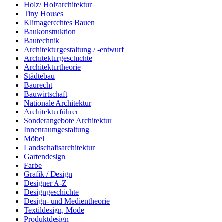
Holz/ Holzarchitektur
Tiny Houses
Klimagerechtes Bauen
Baukonstruktion
Bautechnik
Architekturgestaltung / -entwurf
Architekturgeschichte
Architekturtheorie
Städtebau
Baurecht
Bauwirtschaft
Nationale Architektur
Architekturführer
Sonderangebote Architektur
Innenraumgestaltung
Möbel
Landschaftsarchitektur
Gartendesign
Farbe
Grafik / Design
Designer A-Z
Designgeschichte
Design- und Medientheorie
Textildesign, Mode
Produktdesign