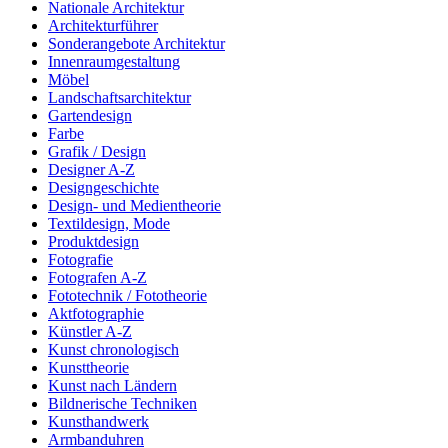
Nationale Architektur
Architekturführer
Sonderangebote Architektur
Innenraumgestaltung
Möbel
Landschaftsarchitektur
Gartendesign
Farbe
Grafik / Design
Designer A-Z
Designgeschichte
Design- und Medientheorie
Textildesign, Mode
Produktdesign
Fotografie
Fotografen A-Z
Fototechnik / Fototheorie
Aktfotographie
Künstler A-Z
Kunst chronologisch
Kunsttheorie
Kunst nach Ländern
Bildnerische Techniken
Kunsthandwerk
Armbanduhren