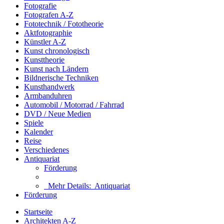
Fotografie
Fotografen A-Z
Fototechnik / Fototheorie
Aktfotographie
Künstler A-Z
Kunst chronologisch
Kunsttheorie
Kunst nach Ländern
Bildnerische Techniken
Kunsthandwerk
Armbanduhren
Automobil / Motorrad / Fahrrad
DVD / Neue Medien
Spiele
Kalender
Reise
Verschiedenes
Antiquariat
Förderung
Mehr Details:
Antiquariat
Förderung
Startseite
Architekten A-Z