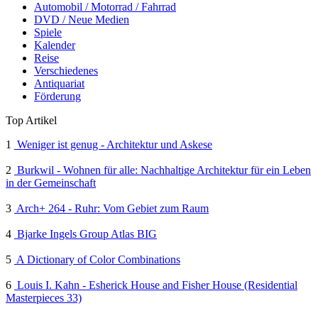
Automobil / Motorrad / Fahrrad
DVD / Neue Medien
Spiele
Kalender
Reise
Verschiedenes
Antiquariat
Förderung
Top Artikel
1
Weniger ist genug - Architektur und Askese
2
Burkwil - Wohnen für alle: Nachhaltige Architektur für ein Leben
in der Gemeinschaft
3
Arch+ 264 - Ruhr: Vom Gebiet zum Raum
4
Bjarke Ingels Group Atlas BIG
5
A Dictionary of Color Combinations
6
Louis I. Kahn - Esherick House and Fisher House (Residential
Masterpieces 33)