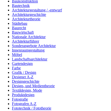
Baukonstruktion
Bautechnik
Architekturgestaltung / -entwurf
Architekturgeschichte
Architekturtheorie
Städtebau
Baurecht
Bauwirtschaft
Nationale Architektur
Architekturführer
Sonderangebote Architektur
Innenraumgestaltung
Möbel
Landschaftsarchitektur
Gartendesign
Farbe
Grafik / Design
Designer A-Z
Designgeschichte
Design- und Medientheorie
Textildesign, Mode
Produktdesign
Fotografie
Fotografen A-Z
Fototechnik / Fototheorie