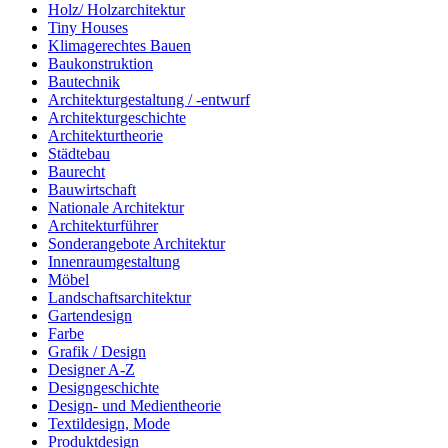
Holz/ Holzarchitektur
Tiny Houses
Klimagerechtes Bauen
Baukonstruktion
Bautechnik
Architekturgestaltung / -entwurf
Architekturgeschichte
Architekturtheorie
Städtebau
Baurecht
Bauwirtschaft
Nationale Architektur
Architekturführer
Sonderangebote Architektur
Innenraumgestaltung
Möbel
Landschaftsarchitektur
Gartendesign
Farbe
Grafik / Design
Designer A-Z
Designgeschichte
Design- und Medientheorie
Textildesign, Mode
Produktdesign