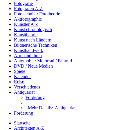
Fotografie
Fotografen A-Z
Fototechnik / Fototheorie
Aktfotographie
Künstler A-Z
Kunst chronologisch
Kunsttheorie
Kunst nach Ländern
Bildnerische Techniken
Kunsthandwerk
Armbanduhren
Automobil / Motorrad / Fahrrad
DVD / Neue Medien
Spiele
Kalender
Reise
Verschiedenes
Antiquariat
Förderung
Mehr Details:
Antiquariat
Förderung
Startseite
Architekten A-Z