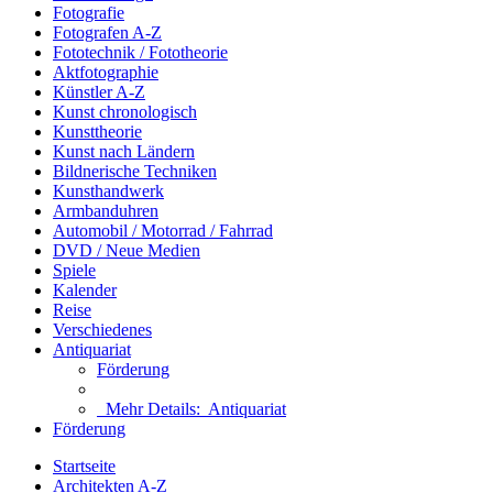
Fotografie
Fotografen A-Z
Fototechnik / Fototheorie
Aktfotographie
Künstler A-Z
Kunst chronologisch
Kunsttheorie
Kunst nach Ländern
Bildnerische Techniken
Kunsthandwerk
Armbanduhren
Automobil / Motorrad / Fahrrad
DVD / Neue Medien
Spiele
Kalender
Reise
Verschiedenes
Antiquariat
Förderung
Mehr Details:
Antiquariat
Förderung
Startseite
Architekten A-Z