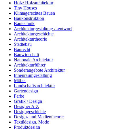
Holz/ Holzarchitektur
Tiny Houses
Klimagerechtes Bauen
Baukonstruktion
Bautechnik
Architekturgestaltung / -entwurf
Architekturgeschichte
Architekturtheorie
Städtebau
Baurecht
Bauwirtschaft
Nationale Architektur
Architekturführer
Sonderangebote Architektur
Innenraumgestaltung
Möbel
Landschaftsarchitektur
Gartendesign
Farbe
Grafik / Design
Designer A-Z
Designgeschichte
Design- und Medientheorie
Textildesign, Mode
Produktdesign