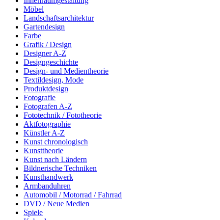
Innenraumgestaltung
Möbel
Landschaftsarchitektur
Gartendesign
Farbe
Grafik / Design
Designer A-Z
Designgeschichte
Design- und Medientheorie
Textildesign, Mode
Produktdesign
Fotografie
Fotografen A-Z
Fototechnik / Fototheorie
Aktfotographie
Künstler A-Z
Kunst chronologisch
Kunsttheorie
Kunst nach Ländern
Bildnerische Techniken
Kunsthandwerk
Armbanduhren
Automobil / Motorrad / Fahrrad
DVD / Neue Medien
Spiele