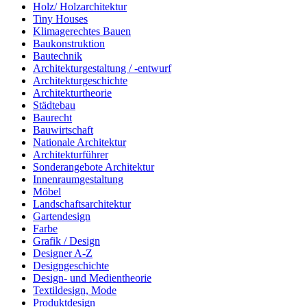
Holz/ Holzarchitektur
Tiny Houses
Klimagerechtes Bauen
Baukonstruktion
Bautechnik
Architekturgestaltung / -entwurf
Architekturgeschichte
Architekturtheorie
Städtebau
Baurecht
Bauwirtschaft
Nationale Architektur
Architekturführer
Sonderangebote Architektur
Innenraumgestaltung
Möbel
Landschaftsarchitektur
Gartendesign
Farbe
Grafik / Design
Designer A-Z
Designgeschichte
Design- und Medientheorie
Textildesign, Mode
Produktdesign