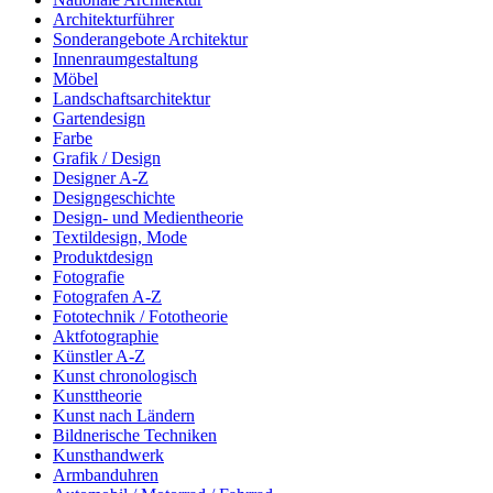
Architekturführer
Sonderangebote Architektur
Innenraumgestaltung
Möbel
Landschaftsarchitektur
Gartendesign
Farbe
Grafik / Design
Designer A-Z
Designgeschichte
Design- und Medientheorie
Textildesign, Mode
Produktdesign
Fotografie
Fotografen A-Z
Fototechnik / Fototheorie
Aktfotographie
Künstler A-Z
Kunst chronologisch
Kunsttheorie
Kunst nach Ländern
Bildnerische Techniken
Kunsthandwerk
Armbanduhren