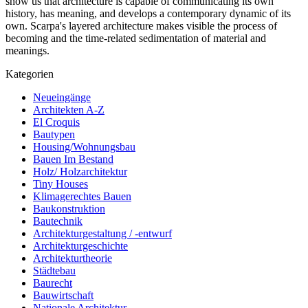
show us that architecture is capable of communicating its own
history, has meaning, and develops a contemporary dynamic of its
own. Scarpa's layered architecture makes visible the process of
becoming and the time-related sedimentation of material and
meanings.
Kategorien
Neueingänge
Architekten A-Z
El Croquis
Bautypen
Housing/Wohnungsbau
Bauen Im Bestand
Holz/ Holzarchitektur
Tiny Houses
Klimagerechtes Bauen
Baukonstruktion
Bautechnik
Architekturgestaltung / -entwurf
Architekturgeschichte
Architekturtheorie
Städtebau
Baurecht
Bauwirtschaft
Nationale Architektur