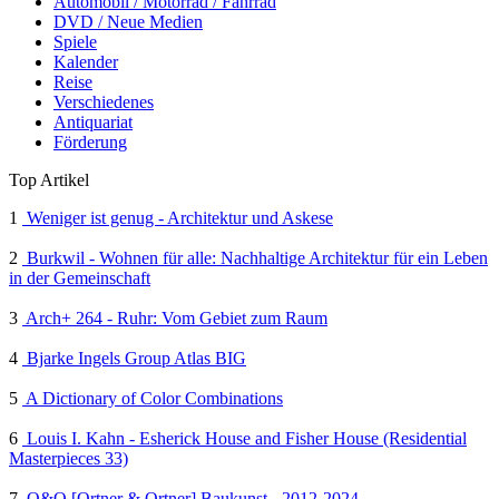
Automobil / Motorrad / Fahrrad
DVD / Neue Medien
Spiele
Kalender
Reise
Verschiedenes
Antiquariat
Förderung
Top Artikel
1
Weniger ist genug - Architektur und Askese
2
Burkwil - Wohnen für alle: Nachhaltige Architektur für ein Leben
in der Gemeinschaft
3
Arch+ 264 - Ruhr: Vom Gebiet zum Raum
4
Bjarke Ingels Group Atlas BIG
5
A Dictionary of Color Combinations
6
Louis I. Kahn - Esherick House and Fisher House (Residential
Masterpieces 33)
7
O&O [Ortner & Ortner] Baukunst - 2012-2024