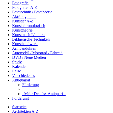
Fotografie
Fotografen A-Z
Fototechnik / Fototheorie
Aktfotographie
Künstler A-Z
Kunst chronologisch
Kunsttheorie
Kunst nach Ländern
Bildnerische Techniken
Kunsthandwerk
Armbanduhren
Automobil / Motorrad / Fahrrad
DVD / Neue Medien
Spiele
Kalender
Reise
Verschiedenes
Antiquariat
Förderung
Mehr Details:
Antiquariat
Förderung
Startseite
Architekten A-Z