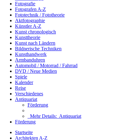
Fotografie
Fotografen A-Z
Fototechnik / Fototheorie
Aktfotographie
Künstler A-Z
Kunst chronologisch
Kunsttheorie
Kunst nach Ländern
Bildnerische Techniken
Kunsthandwerk
Armbanduhren
Automobil / Motorrad / Fahrrad
DVD / Neue Medien
Spiele
Kalender
Reise
Verschiedenes
Antiquariat
Förderung
Mehr Details:
Antiquariat
Förderung
Startseite
Architekten A-Z