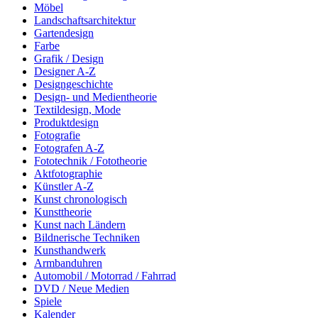
Möbel
Landschaftsarchitektur
Gartendesign
Farbe
Grafik / Design
Designer A-Z
Designgeschichte
Design- und Medientheorie
Textildesign, Mode
Produktdesign
Fotografie
Fotografen A-Z
Fototechnik / Fototheorie
Aktfotographie
Künstler A-Z
Kunst chronologisch
Kunsttheorie
Kunst nach Ländern
Bildnerische Techniken
Kunsthandwerk
Armbanduhren
Automobil / Motorrad / Fahrrad
DVD / Neue Medien
Spiele
Kalender