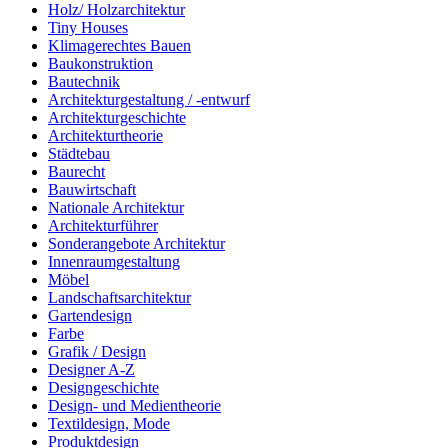
Holz/ Holzarchitektur
Tiny Houses
Klimagerechtes Bauen
Baukonstruktion
Bautechnik
Architekturgestaltung / -entwurf
Architekturgeschichte
Architekturtheorie
Städtebau
Baurecht
Bauwirtschaft
Nationale Architektur
Architekturführer
Sonderangebote Architektur
Innenraumgestaltung
Möbel
Landschaftsarchitektur
Gartendesign
Farbe
Grafik / Design
Designer A-Z
Designgeschichte
Design- und Medientheorie
Textildesign, Mode
Produktdesign