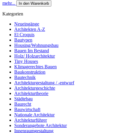
mehr...
In den Warenkorb
Kategorien
Neueingänge
Architekten A-Z
El Croquis
Bautypen
Housing/Wohnungsbau
Bauen Im Bestand
Holz/ Holzarchitektur
Tiny Houses
Klimagerechtes Bauen
Baukonstruktion
Bautechnik
Architekturgestaltung / -entwurf
Architekturgeschichte
Architekturtheorie
Städtebau
Baurecht
Bauwirtschaft
Nationale Architektur
Architekturführer
Sonderangebote Architektur
Innenraumgestaltung