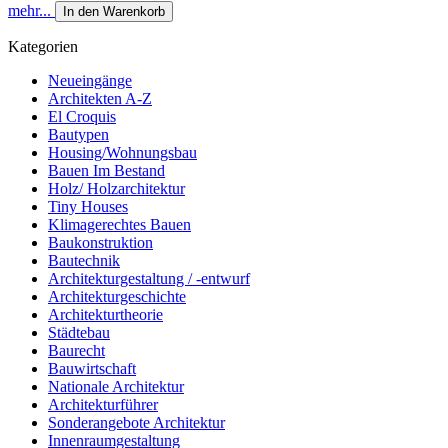
mehr...
In den Warenkorb
Kategorien
Neueingänge
Architekten A-Z
El Croquis
Bautypen
Housing/Wohnungsbau
Bauen Im Bestand
Holz/ Holzarchitektur
Tiny Houses
Klimagerechtes Bauen
Baukonstruktion
Bautechnik
Architekturgestaltung / -entwurf
Architekturgeschichte
Architekturtheorie
Städtebau
Baurecht
Bauwirtschaft
Nationale Architektur
Architekturführer
Sonderangebote Architektur
Innenraumgestaltung