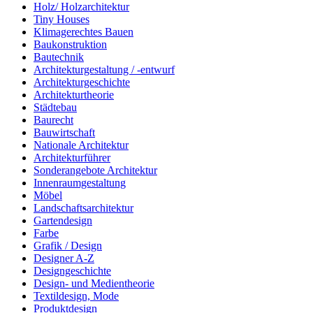
Holz/ Holzarchitektur
Tiny Houses
Klimagerechtes Bauen
Baukonstruktion
Bautechnik
Architekturgestaltung / -entwurf
Architekturgeschichte
Architekturtheorie
Städtebau
Baurecht
Bauwirtschaft
Nationale Architektur
Architekturführer
Sonderangebote Architektur
Innenraumgestaltung
Möbel
Landschaftsarchitektur
Gartendesign
Farbe
Grafik / Design
Designer A-Z
Designgeschichte
Design- und Medientheorie
Textildesign, Mode
Produktdesign