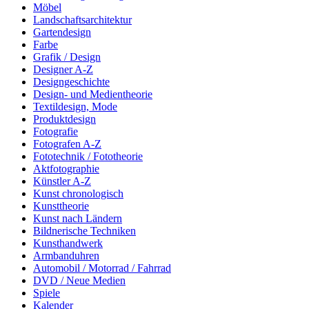
Möbel
Landschaftsarchitektur
Gartendesign
Farbe
Grafik / Design
Designer A-Z
Designgeschichte
Design- und Medientheorie
Textildesign, Mode
Produktdesign
Fotografie
Fotografen A-Z
Fototechnik / Fototheorie
Aktfotographie
Künstler A-Z
Kunst chronologisch
Kunsttheorie
Kunst nach Ländern
Bildnerische Techniken
Kunsthandwerk
Armbanduhren
Automobil / Motorrad / Fahrrad
DVD / Neue Medien
Spiele
Kalender