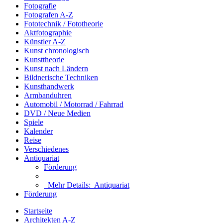
Fotografie
Fotografen A-Z
Fototechnik / Fototheorie
Aktfotographie
Künstler A-Z
Kunst chronologisch
Kunsttheorie
Kunst nach Ländern
Bildnerische Techniken
Kunsthandwerk
Armbanduhren
Automobil / Motorrad / Fahrrad
DVD / Neue Medien
Spiele
Kalender
Reise
Verschiedenes
Antiquariat
Förderung
Mehr Details:
Antiquariat
Förderung
Startseite
Architekten A-Z