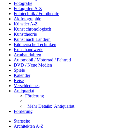
Fotografie
Fotografen A-Z
Fototechnik / Fototheorie
Aktfotographie
Künstler A-Z
Kunst chronologisch
Kunsttheorie
Kunst nach Ländern
Bildnerische Techniken
Kunsthandwerk
Armbanduhren
Automobil / Motorrad / Fahrrad
DVD / Neue Medien
Spiele
Kalender
Reise
Verschiedenes
Antiquariat
Förderung
Mehr Details:
Antiquariat
Förderung
Startseite
Architekten A-Z