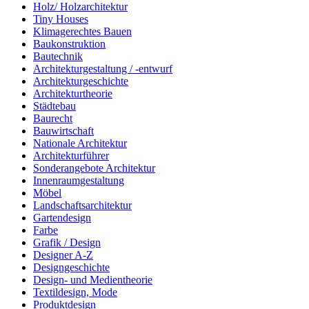
Holz/ Holzarchitektur
Tiny Houses
Klimagerechtes Bauen
Baukonstruktion
Bautechnik
Architekturgestaltung / -entwurf
Architekturgeschichte
Architekturtheorie
Städtebau
Baurecht
Bauwirtschaft
Nationale Architektur
Architekturführer
Sonderangebote Architektur
Innenraumgestaltung
Möbel
Landschaftsarchitektur
Gartendesign
Farbe
Grafik / Design
Designer A-Z
Designgeschichte
Design- und Medientheorie
Textildesign, Mode
Produktdesign