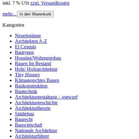
inkl. 7 % USt
zzgl. Versandkosten
mehr...
In den Warenkorb
Kategorien
Neueingänge
Architekten A-Z
El Croquis
Bautypen
Housing/Wohnungsbau
Bauen Im Bestand
Holz/ Holzarchitektur
Tiny Houses
Klimagerechtes Bauen
Baukonstruktion
Bautechnik
Architekturgestaltung / -entwurf
Architekturgeschichte
Architekturtheorie
Städtebau
Baurecht
Bauwirtschaft
Nationale Architektur
Architekturführer