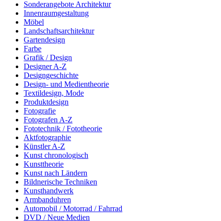
Sonderangebote Architektur
Innenraumgestaltung
Möbel
Landschaftsarchitektur
Gartendesign
Farbe
Grafik / Design
Designer A-Z
Designgeschichte
Design- und Medientheorie
Textildesign, Mode
Produktdesign
Fotografie
Fotografen A-Z
Fototechnik / Fototheorie
Aktfotographie
Künstler A-Z
Kunst chronologisch
Kunsttheorie
Kunst nach Ländern
Bildnerische Techniken
Kunsthandwerk
Armbanduhren
Automobil / Motorrad / Fahrrad
DVD / Neue Medien