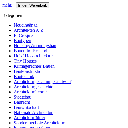
mehr...
In den Warenkorb
Kategorien
Neueingänge
Architekten A-Z
El Croquis
Bautypen
Housing/Wohnungsbau
Bauen Im Bestand
Holz/ Holzarchitektur
Tiny Houses
Klimagerechtes Bauen
Baukonstruktion
Bautechnik
Architekturgestaltung / -entwurf
Architekturgeschichte
Architekturtheorie
Städtebau
Baurecht
Bauwirtschaft
Nationale Architektur
Architekturführer
Sonderangebote Architektur
Innenraumgestaltung