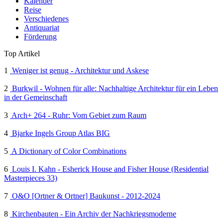
Kalender
Reise
Verschiedenes
Antiquariat
Förderung
Top Artikel
1
Weniger ist genug - Architektur und Askese
2
Burkwil - Wohnen für alle: Nachhaltige Architektur für ein Leben
in der Gemeinschaft
3
Arch+ 264 - Ruhr: Vom Gebiet zum Raum
4
Bjarke Ingels Group Atlas BIG
5
A Dictionary of Color Combinations
6
Louis I. Kahn - Esherick House and Fisher House (Residential
Masterpieces 33)
7
O&O [Ortner & Ortner] Baukunst - 2012-2024
8
Kirchenbauten - Ein Archiv der Nachkriegsmoderne