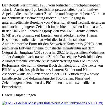
Der Begriff Performanz, 1955 vom britischen Sprachphilosophen
John L. Austin geprägt, bezeichnet prozesshafte, «performative»
Aspekte, die anstelle starrer Zustände und festgeschriebener Normen
ins Zentrum der Betrachtung rücken. Er hat Eingang in
unterschiedlichste Bereiche von Wissenschaft und Technik gefunden
und taucht in jüngerer Zeit auch im architektonischen Kontext auf.
In den Bau- und Forschungsprojekten von EMI Architekt:innen
(EMI) ist Performanz seit Langem ein wiederkehrendes Thema.
Besonders deutlich sichtbar wird dies in der Installation
Anthorpomorphe Form für den Schweizer Kunstpreis (2019), dem
prämierten Entwurf für eine touristische Infrastruktur auf dem
Ostgrat der Jungfrau (2012) oder im 2022 fertiggestellten Wohnhaus
an der Stampfenbachstrasse in Zürich. Das eigene Werk bildet den
Auslöser für eine vertiefte Auseinandersetzung von EMI mit der
Performanz, die nun in diesem Buch dargelegt wird. Die Texte von
Elli Mosayebi, Joseph Schwartz, Laurent Stalder und Nina
Zschocke – alle als Dozierende an der ETH Zürich tätig – sowie
künstlerische und dokumentarische Fotografien, Pläne und
Zeichnungen beleuchten das Phänomen aus unterschiedlichen
Perspektiven.
Unsere Empfehlungen