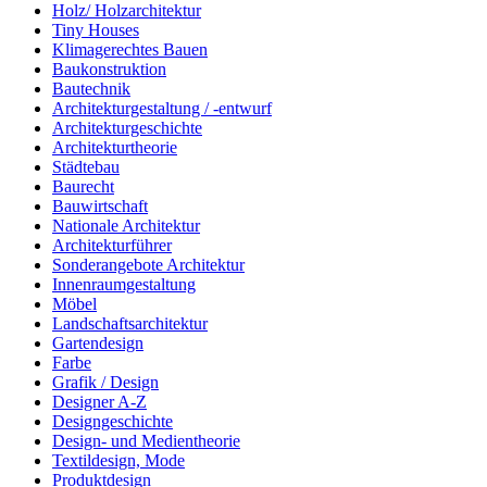
Holz/ Holzarchitektur
Tiny Houses
Klimagerechtes Bauen
Baukonstruktion
Bautechnik
Architekturgestaltung / -entwurf
Architekturgeschichte
Architekturtheorie
Städtebau
Baurecht
Bauwirtschaft
Nationale Architektur
Architekturführer
Sonderangebote Architektur
Innenraumgestaltung
Möbel
Landschaftsarchitektur
Gartendesign
Farbe
Grafik / Design
Designer A-Z
Designgeschichte
Design- und Medientheorie
Textildesign, Mode
Produktdesign