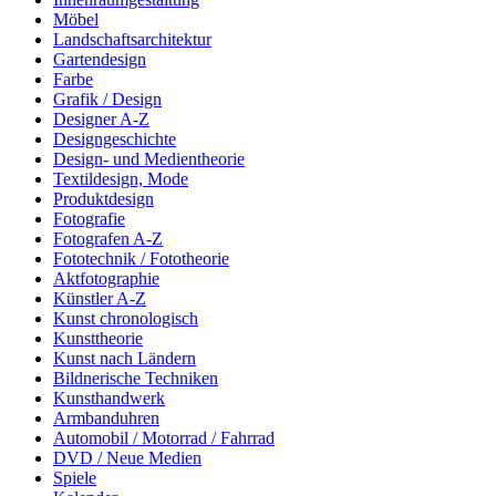
Möbel
Landschaftsarchitektur
Gartendesign
Farbe
Grafik / Design
Designer A-Z
Designgeschichte
Design- und Medientheorie
Textildesign, Mode
Produktdesign
Fotografie
Fotografen A-Z
Fototechnik / Fototheorie
Aktfotographie
Künstler A-Z
Kunst chronologisch
Kunsttheorie
Kunst nach Ländern
Bildnerische Techniken
Kunsthandwerk
Armbanduhren
Automobil / Motorrad / Fahrrad
DVD / Neue Medien
Spiele