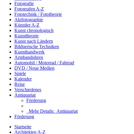
Fotografie
Fotografen A-Z
Fototechnik / Fototheorie
Aktfotographie
Künstler A-Z
Kunst chronologisch
Kunsttheorie
Kunst nach Ländern
Bildnerische Techniken
Kunsthandwerk
Armbanduhren
Automobil / Motorrad / Fahrrad
DVD / Neue Medien
Spiele
Kalender
Reise
Verschiedenes
Antiquariat
Förderung
Mehr Details:
Antiquariat
Förderung
Startseite
Architekten A-Z