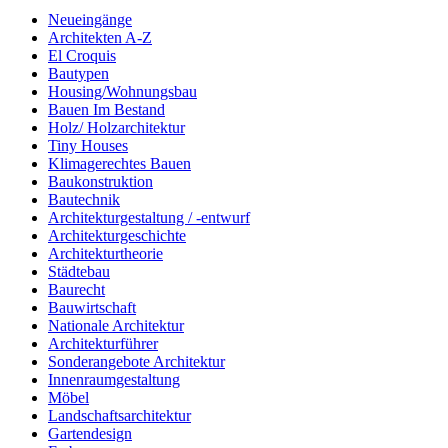
Neueingänge
Architekten A-Z
El Croquis
Bautypen
Housing/Wohnungsbau
Bauen Im Bestand
Holz/ Holzarchitektur
Tiny Houses
Klimagerechtes Bauen
Baukonstruktion
Bautechnik
Architekturgestaltung / -entwurf
Architekturgeschichte
Architekturtheorie
Städtebau
Baurecht
Bauwirtschaft
Nationale Architektur
Architekturführer
Sonderangebote Architektur
Innenraumgestaltung
Möbel
Landschaftsarchitektur
Gartendesign