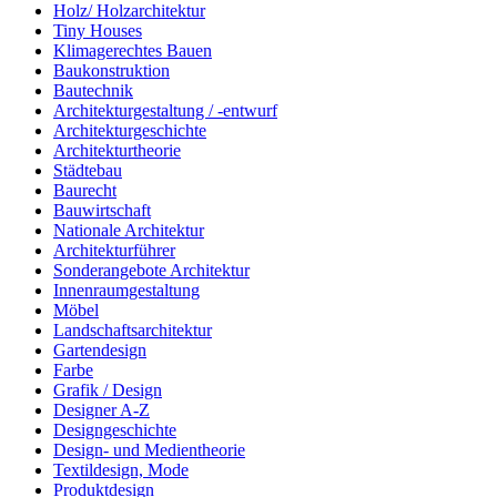
Holz/ Holzarchitektur
Tiny Houses
Klimagerechtes Bauen
Baukonstruktion
Bautechnik
Architekturgestaltung / -entwurf
Architekturgeschichte
Architekturtheorie
Städtebau
Baurecht
Bauwirtschaft
Nationale Architektur
Architekturführer
Sonderangebote Architektur
Innenraumgestaltung
Möbel
Landschaftsarchitektur
Gartendesign
Farbe
Grafik / Design
Designer A-Z
Designgeschichte
Design- und Medientheorie
Textildesign, Mode
Produktdesign