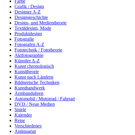
Farbe
Grafik / Design
Designer A-Z
Designgeschichte
Design- und Medientheorie
Textildesign, Mode
Produktdesign
Fotografie
Fotografen A-Z
Fototechnik / Fototheorie
Aktfotographie
Künstler A-Z
Kunst chronologisch
Kunsttheorie
Kunst nach Ländern
Bildnerische Techniken
Kunsthandwerk
Armbanduhren
Automobil / Motorrad / Fahrrad
DVD / Neue Medien
Spiele
Kalender
Reise
Verschiedenes
Antiquariat