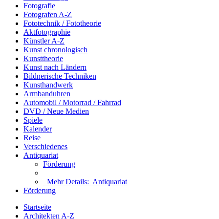
Fotografie
Fotografen A-Z
Fototechnik / Fototheorie
Aktfotographie
Künstler A-Z
Kunst chronologisch
Kunsttheorie
Kunst nach Ländern
Bildnerische Techniken
Kunsthandwerk
Armbanduhren
Automobil / Motorrad / Fahrrad
DVD / Neue Medien
Spiele
Kalender
Reise
Verschiedenes
Antiquariat
Förderung
Mehr Details:
Antiquariat
Förderung
Startseite
Architekten A-Z