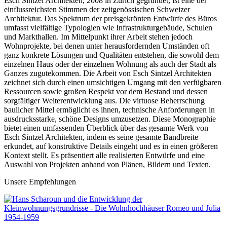
Esch Sintzel Architekten, 2008 in Zürich gegründet, ist eine der
einflussreichsten Stimmen der zeitgenössischen Schweizer
Architektur. Das Spektrum der preisgekrönten Entwürfe des Büros
umfasst vielfältige Typologien wie Infrastrukturgebäude, Schulen
und Markthallen. Im Mittelpunkt ihrer Arbeit stehen jedoch
Wohnprojekte, bei denen unter herausfordernden Umständen oft
ganz konkrete Lösungen und Qualitäten entstehen, die sowohl dem
einzelnen Haus oder der einzelnen Wohnung als auch der Stadt als
Ganzes zugutekommen. Die Arbeit von Esch Sintzel Architekten
zeichnet sich durch einen umsichtigen Umgang mit den verfügbaren
Ressourcen sowie großen Respekt vor dem Bestand und dessen
sorgfältiger Weiterentwicklung aus. Die virtuose Beherrschung
baulicher Mittel ermöglicht es ihnen, technische Anforderungen in
ausdrucksstarke, schöne Designs umzusetzen. Diese Monographie
bietet einen umfassenden Überblick über das gesamte Werk von
Esch Sintzel Architekten, indem es seine gesamte Bandbreite
erkundet, auf konstruktive Details eingeht und es in einen größeren
Kontext stellt. Es präsentiert alle realisierten Entwürfe und eine
Auswahl von Projekten anhand von Plänen, Bildern und Texten.
Unsere Empfehlungen