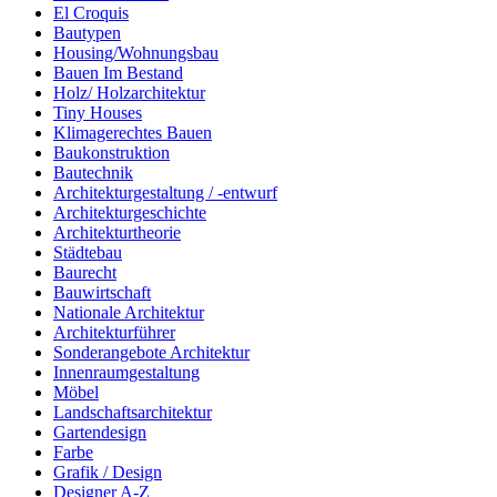
El Croquis
Bautypen
Housing/Wohnungsbau
Bauen Im Bestand
Holz/ Holzarchitektur
Tiny Houses
Klimagerechtes Bauen
Baukonstruktion
Bautechnik
Architekturgestaltung / -entwurf
Architekturgeschichte
Architekturtheorie
Städtebau
Baurecht
Bauwirtschaft
Nationale Architektur
Architekturführer
Sonderangebote Architektur
Innenraumgestaltung
Möbel
Landschaftsarchitektur
Gartendesign
Farbe
Grafik / Design
Designer A-Z