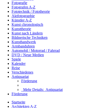
Fotografie
Fotografen A-Z
Fototechnik / Fototheorie
Aktfotographie
Künstler A-Z
Kunst chronologisch
Kunsttheorie
Kunst nach Ländern
Bildnerische Techniken
Kunsthandwerk
Armbanduhren
Automobil / Motorrad / Fahrrad
DVD / Neue Medien
Spiele
Kalender
Reise
Verschiedenes
Antiquariat
Förderung
Mehr Details:
Antiquariat
Förderung
Startseite
Architekten A-Z