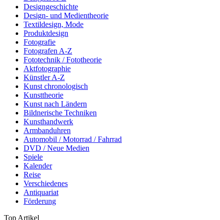
Designgeschichte
Design- und Medientheorie
Textildesign, Mode
Produktdesign
Fotografie
Fotografen A-Z
Fototechnik / Fototheorie
Aktfotographie
Künstler A-Z
Kunst chronologisch
Kunsttheorie
Kunst nach Ländern
Bildnerische Techniken
Kunsthandwerk
Armbanduhren
Automobil / Motorrad / Fahrrad
DVD / Neue Medien
Spiele
Kalender
Reise
Verschiedenes
Antiquariat
Förderung
Top Artikel