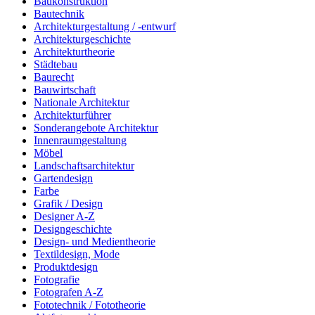
Baukonstruktion
Bautechnik
Architekturgestaltung / -entwurf
Architekturgeschichte
Architekturtheorie
Städtebau
Baurecht
Bauwirtschaft
Nationale Architektur
Architekturführer
Sonderangebote Architektur
Innenraumgestaltung
Möbel
Landschaftsarchitektur
Gartendesign
Farbe
Grafik / Design
Designer A-Z
Designgeschichte
Design- und Medientheorie
Textildesign, Mode
Produktdesign
Fotografie
Fotografen A-Z
Fototechnik / Fototheorie