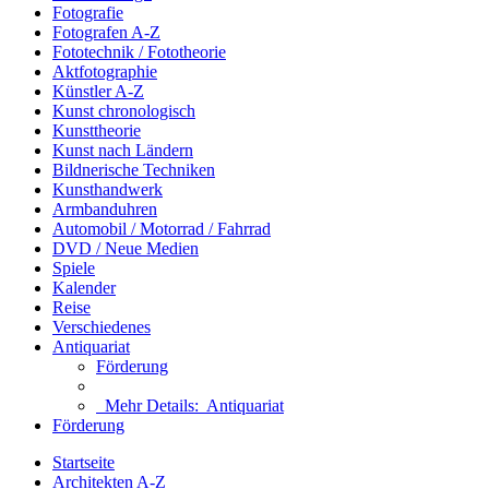
Fotografie
Fotografen A-Z
Fototechnik / Fototheorie
Aktfotographie
Künstler A-Z
Kunst chronologisch
Kunsttheorie
Kunst nach Ländern
Bildnerische Techniken
Kunsthandwerk
Armbanduhren
Automobil / Motorrad / Fahrrad
DVD / Neue Medien
Spiele
Kalender
Reise
Verschiedenes
Antiquariat
Förderung
Mehr Details:
Antiquariat
Förderung
Startseite
Architekten A-Z