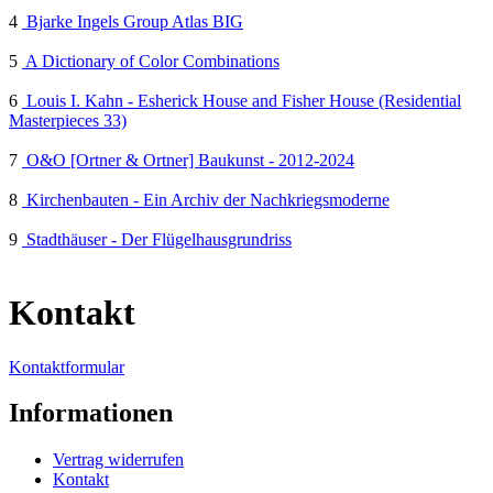
4
Bjarke Ingels Group Atlas BIG
5
A Dictionary of Color Combinations
6
Louis I. Kahn - Esherick House and Fisher House (Residential
Masterpieces 33)
7
O&O [Ortner & Ortner] Baukunst - 2012-2024
8
Kirchenbauten - Ein Archiv der Nachkriegsmoderne
9
Stadthäuser - Der Flügelhausgrundriss
Kontakt
Kontaktformular
Informationen
Vertrag widerrufen
Kontakt