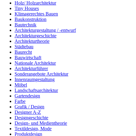
Holz/ Holzarchitektur
Tiny Houses
Klimagerechtes Bauen
Baukonstruktion
Bautechnik
Architekturgestaltung / -entwurf
Architekturgeschichte
Architekturtheorie
Städtebau
Baurecht
Bauwirtschaft
Nationale Architektur
Architekturführer
Sonderangebote Architektur
Innenraumgestaltung
Möbel
Landschaftsarchitektur
Gartendesign
Farbe
Grafik / Design
Designer A-Z
Designgeschichte
Design- und Medientheorie
Textildesign, Mode
Produktdesign