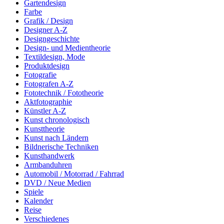
Gartendesign
Farbe
Grafik / Design
Designer A-Z
Designgeschichte
Design- und Medientheorie
Textildesign, Mode
Produktdesign
Fotografie
Fotografen A-Z
Fototechnik / Fototheorie
Aktfotographie
Künstler A-Z
Kunst chronologisch
Kunsttheorie
Kunst nach Ländern
Bildnerische Techniken
Kunsthandwerk
Armbanduhren
Automobil / Motorrad / Fahrrad
DVD / Neue Medien
Spiele
Kalender
Reise
Verschiedenes