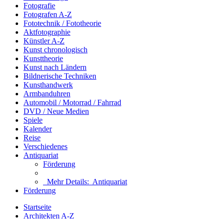
Fotografie
Fotografen A-Z
Fototechnik / Fototheorie
Aktfotographie
Künstler A-Z
Kunst chronologisch
Kunsttheorie
Kunst nach Ländern
Bildnerische Techniken
Kunsthandwerk
Armbanduhren
Automobil / Motorrad / Fahrrad
DVD / Neue Medien
Spiele
Kalender
Reise
Verschiedenes
Antiquariat
Förderung
Mehr Details:
Antiquariat
Förderung
Startseite
Architekten A-Z