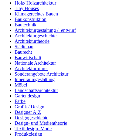
Holz/ Holzarchitektur
Tiny Houses
Klimagerechtes Bauen
Baukonstruktion
Bautechnik
Architekturgestaltung / -entwurf
Architekturgeschichte
Architekturtheorie
Städtebau
Baurecht
Bauwirtschaft
Nationale Architektur
Architekturführer
Sonderangebote Architektur
Innenraumgestaltung
Möbel
Landschaftsarchitektur
Gartendesign
Farbe
Grafik / Design
Designer A-Z
Designgeschichte
Design- und Medientheorie
Textildesign, Mode
Produktdesign