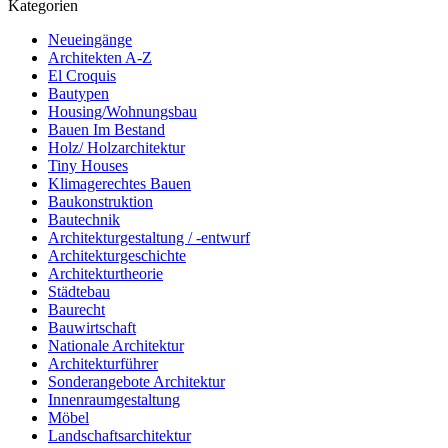
Kategorien
Neueingänge
Architekten A-Z
El Croquis
Bautypen
Housing/Wohnungsbau
Bauen Im Bestand
Holz/ Holzarchitektur
Tiny Houses
Klimagerechtes Bauen
Baukonstruktion
Bautechnik
Architekturgestaltung / -entwurf
Architekturgeschichte
Architekturtheorie
Städtebau
Baurecht
Bauwirtschaft
Nationale Architektur
Architekturführer
Sonderangebote Architektur
Innenraumgestaltung
Möbel
Landschaftsarchitektur