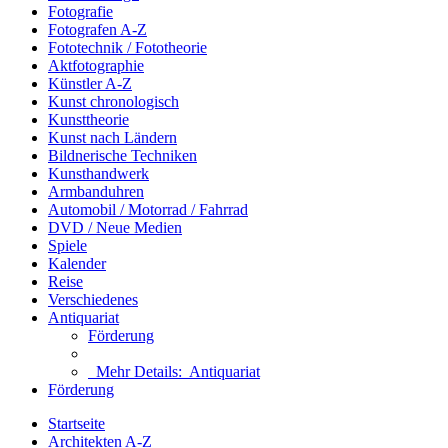
Fotografie
Fotografen A-Z
Fototechnik / Fototheorie
Aktfotographie
Künstler A-Z
Kunst chronologisch
Kunsttheorie
Kunst nach Ländern
Bildnerische Techniken
Kunsthandwerk
Armbanduhren
Automobil / Motorrad / Fahrrad
DVD / Neue Medien
Spiele
Kalender
Reise
Verschiedenes
Antiquariat
Förderung
Mehr Details:
Antiquariat
Förderung
Startseite
Architekten A-Z