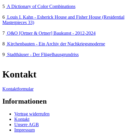
5
A Dictionary of Color Combinations
6
Louis I. Kahn - Esherick House and Fisher House (Residential
Masterpieces 33)
7
O&O [Ortner & Ortner] Baukunst - 2012-2024
8
Kirchenbauten - Ein Archiv der Nachkriegsmoderne
9
Stadthäuser - Der Flügelhausgrundriss
Kontakt
Kontaktformular
Informationen
Vertrag widerrufen
Kontakt
Unsere AGB
Impressum