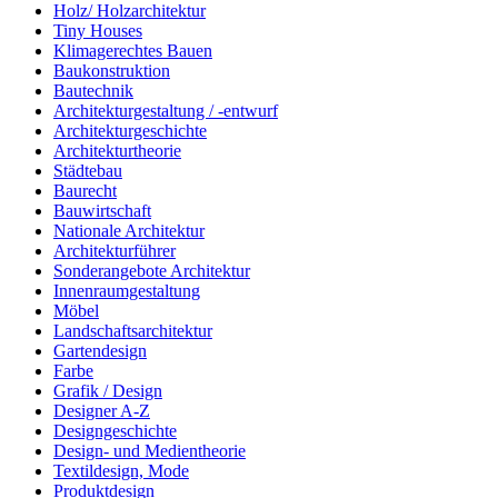
Holz/ Holzarchitektur
Tiny Houses
Klimagerechtes Bauen
Baukonstruktion
Bautechnik
Architekturgestaltung / -entwurf
Architekturgeschichte
Architekturtheorie
Städtebau
Baurecht
Bauwirtschaft
Nationale Architektur
Architekturführer
Sonderangebote Architektur
Innenraumgestaltung
Möbel
Landschaftsarchitektur
Gartendesign
Farbe
Grafik / Design
Designer A-Z
Designgeschichte
Design- und Medientheorie
Textildesign, Mode
Produktdesign