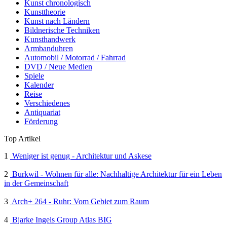
Kunst chronologisch
Kunsttheorie
Kunst nach Ländern
Bildnerische Techniken
Kunsthandwerk
Armbanduhren
Automobil / Motorrad / Fahrrad
DVD / Neue Medien
Spiele
Kalender
Reise
Verschiedenes
Antiquariat
Förderung
Top Artikel
1
Weniger ist genug - Architektur und Askese
2
Burkwil - Wohnen für alle: Nachhaltige Architektur für ein Leben
in der Gemeinschaft
3
Arch+ 264 - Ruhr: Vom Gebiet zum Raum
4
Bjarke Ingels Group Atlas BIG