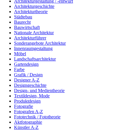
Architekturgestaltung / -entwurf
Architekturgeschichte
Architekturtheorie
Städtebau
Baurecht
Bauwirtschaft
Nationale Architektur
Architekturführer
Sonderangebote Architektur
Innenraumgestaltung
Möbel
Landschaftsarchitektur
Gartendesign
Farbe
Grafik / Design
Designer A-Z
Designgeschichte
Design- und Medientheorie
Textildesign, Mode
Produktdesign
Fotografie
Fotografen A-Z
Fototechnik / Fototheorie
Aktfotographie
Künstler A-Z