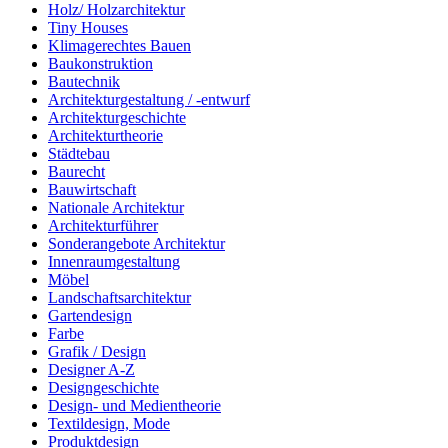
Holz/ Holzarchitektur
Tiny Houses
Klimagerechtes Bauen
Baukonstruktion
Bautechnik
Architekturgestaltung / -entwurf
Architekturgeschichte
Architekturtheorie
Städtebau
Baurecht
Bauwirtschaft
Nationale Architektur
Architekturführer
Sonderangebote Architektur
Innenraumgestaltung
Möbel
Landschaftsarchitektur
Gartendesign
Farbe
Grafik / Design
Designer A-Z
Designgeschichte
Design- und Medientheorie
Textildesign, Mode
Produktdesign