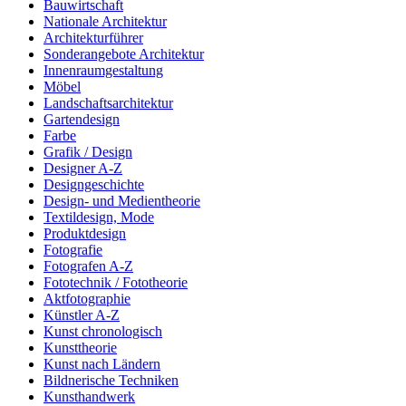
Bauwirtschaft
Nationale Architektur
Architekturführer
Sonderangebote Architektur
Innenraumgestaltung
Möbel
Landschaftsarchitektur
Gartendesign
Farbe
Grafik / Design
Designer A-Z
Designgeschichte
Design- und Medientheorie
Textildesign, Mode
Produktdesign
Fotografie
Fotografen A-Z
Fototechnik / Fototheorie
Aktfotographie
Künstler A-Z
Kunst chronologisch
Kunsttheorie
Kunst nach Ländern
Bildnerische Techniken
Kunsthandwerk