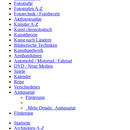
Fotografie
Fotografen A-Z
Fototechnik / Fototheorie
Aktfotographie
Künstler A-Z
Kunst chronologisch
Kunsttheorie
Kunst nach Ländern
Bildnerische Techniken
Kunsthandwerk
Armbanduhren
Automobil / Motorrad / Fahrrad
DVD / Neue Medien
Spiele
Kalender
Reise
Verschiedenes
Antiquariat
Förderung
Mehr Details:
Antiquariat
Förderung
Startseite
Architekten A-Z