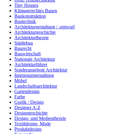
Tiny Houses
Klimagerechtes Bauen
Baukonstruktion
Bautechnik
Architekturgestaltung / -entwurf
Architekturgeschichte
Architekturtheorie
Städtebau
Baurecht
Bauwirtschaft
Nationale Architektur
Architekturführer
Sonderangebote Architektur
Innenraumgestaltung
Möbel
Landschaftsarchitektur
Gartendesign
Farbe
Grafik / Design
Designer A-Z
Designgeschichte
Design- und Medientheorie
Textildesign, Mode
Produktdesign