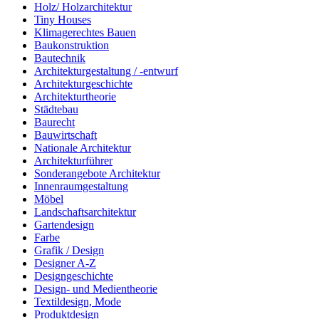
Holz/ Holzarchitektur
Tiny Houses
Klimagerechtes Bauen
Baukonstruktion
Bautechnik
Architekturgestaltung / -entwurf
Architekturgeschichte
Architekturtheorie
Städtebau
Baurecht
Bauwirtschaft
Nationale Architektur
Architekturführer
Sonderangebote Architektur
Innenraumgestaltung
Möbel
Landschaftsarchitektur
Gartendesign
Farbe
Grafik / Design
Designer A-Z
Designgeschichte
Design- und Medientheorie
Textildesign, Mode
Produktdesign