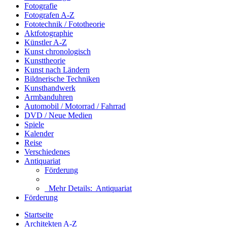
Fotografie
Fotografen A-Z
Fototechnik / Fototheorie
Aktfotographie
Künstler A-Z
Kunst chronologisch
Kunsttheorie
Kunst nach Ländern
Bildnerische Techniken
Kunsthandwerk
Armbanduhren
Automobil / Motorrad / Fahrrad
DVD / Neue Medien
Spiele
Kalender
Reise
Verschiedenes
Antiquariat
Förderung
Mehr Details:
Antiquariat
Förderung
Startseite
Architekten A-Z