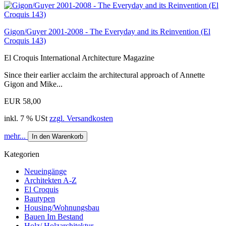
Gigon/Guyer 2001-2008 - The Everyday and its Reinvention (El
Croquis 143)
El Croquis International Architecture Magazine
Since their earlier acclaim the architectural approach of Annette
Gigon and Mike...
EUR 58,00
inkl. 7 % USt
zzgl. Versandkosten
mehr...
In den Warenkorb
Kategorien
Neueingänge
Architekten A-Z
El Croquis
Bautypen
Housing/Wohnungsbau
Bauen Im Bestand
Holz/ Holzarchitektur