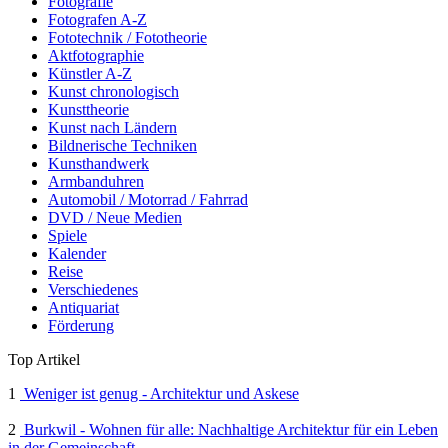
Fotografie
Fotografen A-Z
Fototechnik / Fototheorie
Aktfotographie
Künstler A-Z
Kunst chronologisch
Kunsttheorie
Kunst nach Ländern
Bildnerische Techniken
Kunsthandwerk
Armbanduhren
Automobil / Motorrad / Fahrrad
DVD / Neue Medien
Spiele
Kalender
Reise
Verschiedenes
Antiquariat
Förderung
Top Artikel
1
Weniger ist genug - Architektur und Askese
2
Burkwil - Wohnen für alle: Nachhaltige Architektur für ein Leben
in der Gemeinschaft