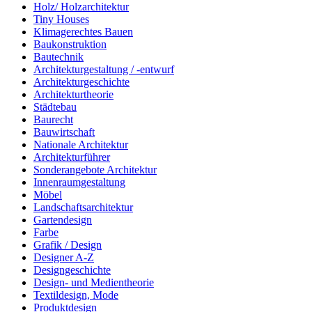
Holz/ Holzarchitektur
Tiny Houses
Klimagerechtes Bauen
Baukonstruktion
Bautechnik
Architekturgestaltung / -entwurf
Architekturgeschichte
Architekturtheorie
Städtebau
Baurecht
Bauwirtschaft
Nationale Architektur
Architekturführer
Sonderangebote Architektur
Innenraumgestaltung
Möbel
Landschaftsarchitektur
Gartendesign
Farbe
Grafik / Design
Designer A-Z
Designgeschichte
Design- und Medientheorie
Textildesign, Mode
Produktdesign