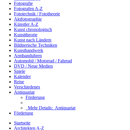
Fotografie
Fotografen A-Z
Fototechnik / Fototheorie
Aktfotographie
Künstler A-Z
Kunst chronologisch
Kunsttheorie
Kunst nach Ländern
Bildnerische Techniken
Kunsthandwerk
Armbanduhren
Automobil / Motorrad / Fahrrad
DVD / Neue Medien
Spiele
Kalender
Reise
Verschiedenes
Antiquariat
Förderung
Mehr Details:
Antiquariat
Förderung
Startseite
Architekten A-Z