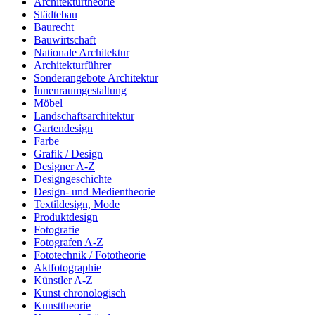
Architekturtheorie
Städtebau
Baurecht
Bauwirtschaft
Nationale Architektur
Architekturführer
Sonderangebote Architektur
Innenraumgestaltung
Möbel
Landschaftsarchitektur
Gartendesign
Farbe
Grafik / Design
Designer A-Z
Designgeschichte
Design- und Medientheorie
Textildesign, Mode
Produktdesign
Fotografie
Fotografen A-Z
Fototechnik / Fototheorie
Aktfotographie
Künstler A-Z
Kunst chronologisch
Kunsttheorie