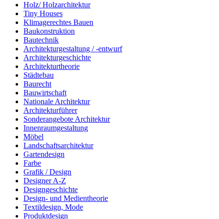
Holz/ Holzarchitektur
Tiny Houses
Klimagerechtes Bauen
Baukonstruktion
Bautechnik
Architekturgestaltung / -entwurf
Architekturgeschichte
Architekturtheorie
Städtebau
Baurecht
Bauwirtschaft
Nationale Architektur
Architekturführer
Sonderangebote Architektur
Innenraumgestaltung
Möbel
Landschaftsarchitektur
Gartendesign
Farbe
Grafik / Design
Designer A-Z
Designgeschichte
Design- und Medientheorie
Textildesign, Mode
Produktdesign