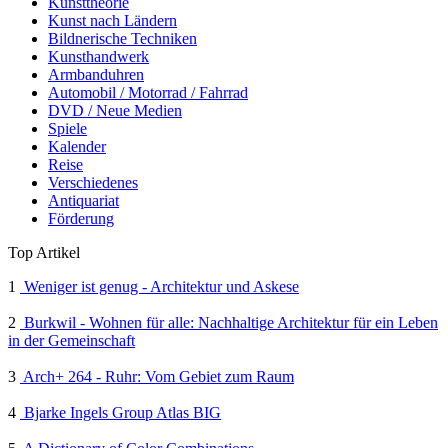
Kunsttheorie
Kunst nach Ländern
Bildnerische Techniken
Kunsthandwerk
Armbanduhren
Automobil / Motorrad / Fahrrad
DVD / Neue Medien
Spiele
Kalender
Reise
Verschiedenes
Antiquariat
Förderung
Top Artikel
1
Weniger ist genug - Architektur und Askese
2
Burkwil - Wohnen für alle: Nachhaltige Architektur für ein Leben
in der Gemeinschaft
3
Arch+ 264 - Ruhr: Vom Gebiet zum Raum
4
Bjarke Ingels Group Atlas BIG