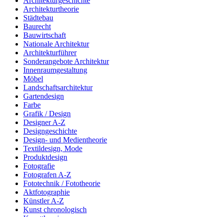
Architekturgeschichte
Architekturtheorie
Städtebau
Baurecht
Bauwirtschaft
Nationale Architektur
Architekturführer
Sonderangebote Architektur
Innenraumgestaltung
Möbel
Landschaftsarchitektur
Gartendesign
Farbe
Grafik / Design
Designer A-Z
Designgeschichte
Design- und Medientheorie
Textildesign, Mode
Produktdesign
Fotografie
Fotografen A-Z
Fototechnik / Fototheorie
Aktfotographie
Künstler A-Z
Kunst chronologisch