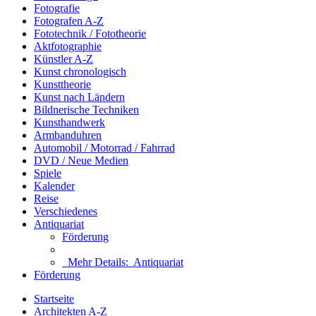
Fotografie
Fotografen A-Z
Fototechnik / Fototheorie
Aktfotographie
Künstler A-Z
Kunst chronologisch
Kunsttheorie
Kunst nach Ländern
Bildnerische Techniken
Kunsthandwerk
Armbanduhren
Automobil / Motorrad / Fahrrad
DVD / Neue Medien
Spiele
Kalender
Reise
Verschiedenes
Antiquariat
Förderung
Mehr Details:
Antiquariat
Förderung
Startseite
Architekten A-Z