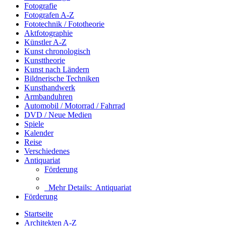
Fotografie
Fotografen A-Z
Fototechnik / Fototheorie
Aktfotographie
Künstler A-Z
Kunst chronologisch
Kunsttheorie
Kunst nach Ländern
Bildnerische Techniken
Kunsthandwerk
Armbanduhren
Automobil / Motorrad / Fahrrad
DVD / Neue Medien
Spiele
Kalender
Reise
Verschiedenes
Antiquariat
Förderung
Mehr Details:
Antiquariat
Förderung
Startseite
Architekten A-Z