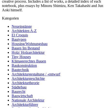
creative process. Includes a list of works, a detailed index of each
notebook, plus essays by Minoru Shimizu, Ken Takahashi and Jun
Aoki himself.
Kategorien
Neueingänge
Architekten A-Z
El Croquis
Bautypen
Housing/Wohnungsbau
Bauen Im Bestand
Holz/ Holzarchitektur
Tiny Houses
Klimagerechtes Bauen
Baukonstruktion
Bautechnik
Architekturgestaltung / -entwurf
Architekturgeschichte
Architekturtheorie
Städtebau
Baurecht
Bauwirtschaft
Nationale Architektur
Architekturführer