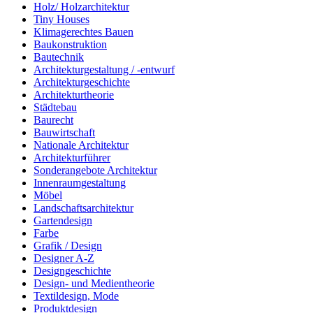
Holz/ Holzarchitektur
Tiny Houses
Klimagerechtes Bauen
Baukonstruktion
Bautechnik
Architekturgestaltung / -entwurf
Architekturgeschichte
Architekturtheorie
Städtebau
Baurecht
Bauwirtschaft
Nationale Architektur
Architekturführer
Sonderangebote Architektur
Innenraumgestaltung
Möbel
Landschaftsarchitektur
Gartendesign
Farbe
Grafik / Design
Designer A-Z
Designgeschichte
Design- und Medientheorie
Textildesign, Mode
Produktdesign