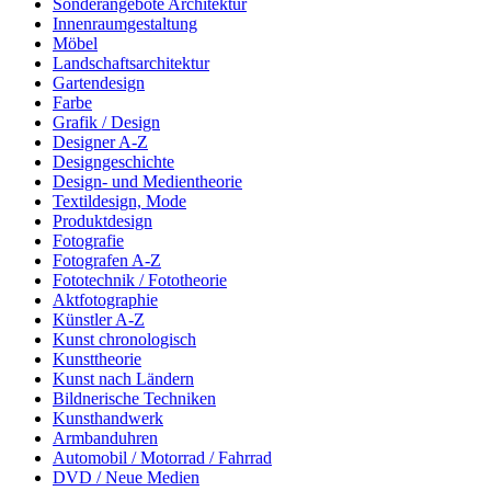
Sonderangebote Architektur
Innenraumgestaltung
Möbel
Landschaftsarchitektur
Gartendesign
Farbe
Grafik / Design
Designer A-Z
Designgeschichte
Design- und Medientheorie
Textildesign, Mode
Produktdesign
Fotografie
Fotografen A-Z
Fototechnik / Fototheorie
Aktfotographie
Künstler A-Z
Kunst chronologisch
Kunsttheorie
Kunst nach Ländern
Bildnerische Techniken
Kunsthandwerk
Armbanduhren
Automobil / Motorrad / Fahrrad
DVD / Neue Medien