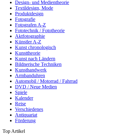
Design- und Medientheorie
Textildesign, Mode
Produktdesign
Fotografie
Fotografen A-Z
Fototechnik / Fototheorie
Aktfotographie
Künstler A-Z
Kunst chronologisch
Kunsttheorie
Kunst nach Ländern
Bildnerische Techniken
Kunsthandwerk
Armbanduhren
Automobil / Motorrad / Fahrrad
DVD / Neue Medien
Spiele
Kalender
Reise
Verschiedenes
Antiquariat
Förderung
Top Artikel