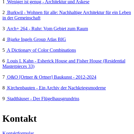
1
Weniger ist genug - Architektur und Askese
2
Burkwil - Wohnen für alle: Nachhaltige Architektur für ein Leben
in der Gemeinschaft
3
Arch+ 264 - Ruhr: Vom Gebiet zum Raum
4
Bjarke Ingels Group Atlas BIG
5
A Dictionary of Color Combinations
6
Louis I. Kahn - Esherick House and Fisher House (Residential
Masterpieces 33)
7
O&O [Ortner & Ortner] Baukunst - 2012-2024
8
Kirchenbauten - Ein Archiv der Nachkriegsmoderne
9
Stadthäuser - Der Flügelhausgrundriss
Kontakt
Kontaktformular