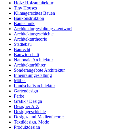
Holz/ Holzarchitektur
Tiny Houses
Klimagerechtes Bauen
Baukonstruktion
Bautechnik
Architekturgestaltung / -entwurf
Architekturgeschichte
Architekturtheorie
Städtebau
Baurecht
Bauwirtschaft
Nationale Architektur
Architekturführer
Sonderangebote Architektur
Innenraumgestaltung
Möbel
Landschaftsarchitektur
Gartendesign
Farbe
Grafik / Design
Designer A-Z
Designgeschichte
Design- und Medientheorie
Textildesign, Mode
Produktdesign