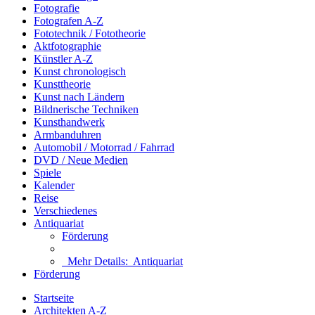
Fotografie
Fotografen A-Z
Fototechnik / Fototheorie
Aktfotographie
Künstler A-Z
Kunst chronologisch
Kunsttheorie
Kunst nach Ländern
Bildnerische Techniken
Kunsthandwerk
Armbanduhren
Automobil / Motorrad / Fahrrad
DVD / Neue Medien
Spiele
Kalender
Reise
Verschiedenes
Antiquariat
Förderung
Mehr Details:
Antiquariat
Förderung
Startseite
Architekten A-Z