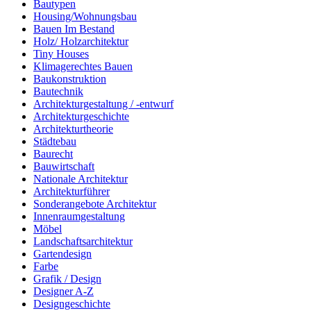
Bautypen
Housing/Wohnungsbau
Bauen Im Bestand
Holz/ Holzarchitektur
Tiny Houses
Klimagerechtes Bauen
Baukonstruktion
Bautechnik
Architekturgestaltung / -entwurf
Architekturgeschichte
Architekturtheorie
Städtebau
Baurecht
Bauwirtschaft
Nationale Architektur
Architekturführer
Sonderangebote Architektur
Innenraumgestaltung
Möbel
Landschaftsarchitektur
Gartendesign
Farbe
Grafik / Design
Designer A-Z
Designgeschichte