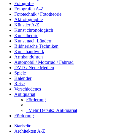
Fotografie
Fotografen A-Z
Fototechnik / Fototheorie
Aktfotographie
Künstler A-Z
Kunst chronologisch
Kunsttheorie
Kunst nach Ländern
Bildnerische Techniken
Kunsthandwerk
Armbanduhren
Automobil / Motorrad / Fahrrad
DVD / Neue Medien
Spiele
Kalender
Reise
Verschiedenes
Antiquariat
Förderung
Mehr Details:
Antiquariat
Förderung
Startseite
Architekten A-Z