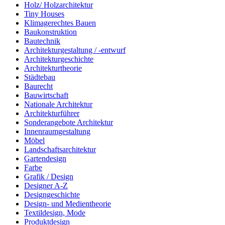
Holz/ Holzarchitektur
Tiny Houses
Klimagerechtes Bauen
Baukonstruktion
Bautechnik
Architekturgestaltung / -entwurf
Architekturgeschichte
Architekturtheorie
Städtebau
Baurecht
Bauwirtschaft
Nationale Architektur
Architekturführer
Sonderangebote Architektur
Innenraumgestaltung
Möbel
Landschaftsarchitektur
Gartendesign
Farbe
Grafik / Design
Designer A-Z
Designgeschichte
Design- und Medientheorie
Textildesign, Mode
Produktdesign