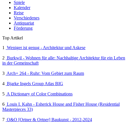
Spiele
Kalender
Reise
Verschiedenes
Antiquariat
Förderung
Top Artikel
1
Weniger ist genug - Architektur und Askese
2
Burkwil - Wohnen für alle: Nachhaltige Architektur für ein Leben
in der Gemeinschaft
3
Arch+ 264 - Ruhr: Vom Gebiet zum Raum
4
Bjarke Ingels Group Atlas BIG
5
A Dictionary of Color Combinations
6
Louis I. Kahn - Esherick House and Fisher House (Residential
Masterpieces 33)
7
O&O [Ortner & Ortner] Baukunst - 2012-2024