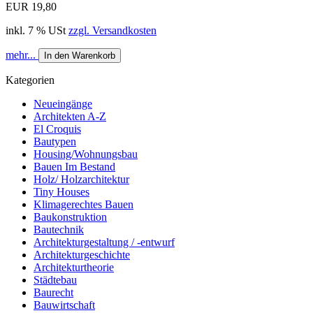
EUR 19,80
inkl. 7 % USt
zzgl. Versandkosten
mehr...
In den Warenkorb
Kategorien
Neueingänge
Architekten A-Z
El Croquis
Bautypen
Housing/Wohnungsbau
Bauen Im Bestand
Holz/ Holzarchitektur
Tiny Houses
Klimagerechtes Bauen
Baukonstruktion
Bautechnik
Architekturgestaltung / -entwurf
Architekturgeschichte
Architekturtheorie
Städtebau
Baurecht
Bauwirtschaft