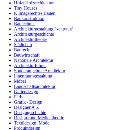
Holz/ Holzarchitektur
Tiny Houses
Klimagerechtes Bauen
Baukonstruktion
Bautechnik
Architekturgestaltung / -entwurf
Architekturgeschichte
Architekturtheorie
Städtebau
Baurecht
Bauwirtschaft
Nationale Architektur
Architekturführer
Sonderangebote Architektur
Innenraumgestaltung
Möbel
Landschaftsarchitektur
Gartendesign
Farbe
Grafik / Design
Designer A-Z
Designgeschichte
Design- und Medientheorie
Textildesign, Mode
Produktdesign