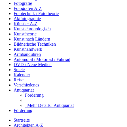
Fotografie
Fotografen A-Z
Fototechnik / Fototheorie
Aktfotographie
Künstler A-Z
Kunst chronologisch
Kunsttheorie
Kunst nach Ländern
Bildnerische Techniken
Kunsthandwerk
Armbanduhren
Automobil / Motorrad / Fahrrad
DVD / Neue Medien
Spiele
Kalender
Reise
Verschiedenes
Antiquariat
Förderung
Mehr Details:
Antiquariat
Förderung
Startseite
Architekten A-Z