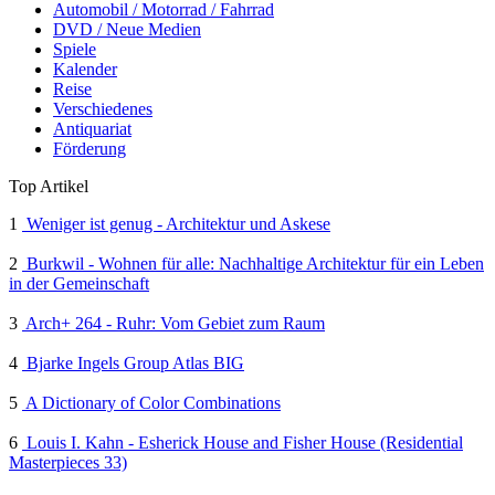
Automobil / Motorrad / Fahrrad
DVD / Neue Medien
Spiele
Kalender
Reise
Verschiedenes
Antiquariat
Förderung
Top Artikel
1
Weniger ist genug - Architektur und Askese
2
Burkwil - Wohnen für alle: Nachhaltige Architektur für ein Leben
in der Gemeinschaft
3
Arch+ 264 - Ruhr: Vom Gebiet zum Raum
4
Bjarke Ingels Group Atlas BIG
5
A Dictionary of Color Combinations
6
Louis I. Kahn - Esherick House and Fisher House (Residential
Masterpieces 33)