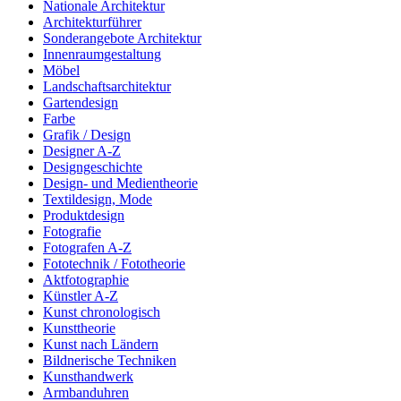
Nationale Architektur
Architekturführer
Sonderangebote Architektur
Innenraumgestaltung
Möbel
Landschaftsarchitektur
Gartendesign
Farbe
Grafik / Design
Designer A-Z
Designgeschichte
Design- und Medientheorie
Textildesign, Mode
Produktdesign
Fotografie
Fotografen A-Z
Fototechnik / Fototheorie
Aktfotographie
Künstler A-Z
Kunst chronologisch
Kunsttheorie
Kunst nach Ländern
Bildnerische Techniken
Kunsthandwerk
Armbanduhren